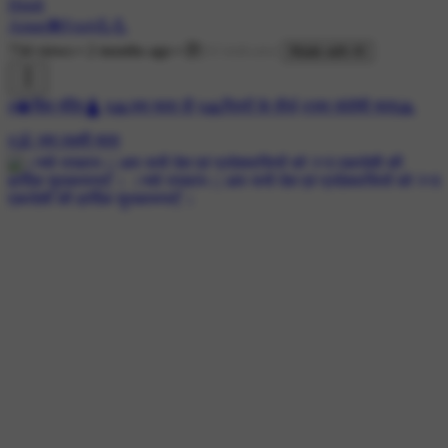
Hindi
Aman🛠️Fouji💪💪
734 views
•
2 months ago
•
Made with AI
#🔱शिव मंदिर🛕
#🙏जय माता दी
#🙏पितरों के तीर्थ
#जय संतोषी माता🙏
#🕉 जय लक्ष्मी माता