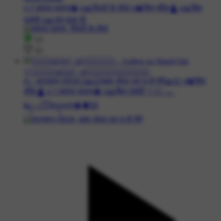
#🚩कांवड़ यात्रा🔱 #🙏पितरों के तीर्थ #🔱शिव मंदिर🛕 #🙏शिव
पार्वती #🙏जय माता दी
13
15
🤍⃪꯭꯭⃜🇷‌ɑ⃪‌ɳ⃪‌꯭ɑ⃪‌༎⃪꯭꯭꯭⃛͢🇹𝐇𝐀𝐊𝐔𝐑
#✅ वाट्सएप स्टेटस #🙏🏻बाबा भोला लव यू सै तैनै🙏🏻 #🔱शिव
मंदिर🛕 #🚩कांवड़ यात्रा🔱 #🙏शिव पार्वती 🤍ᴊ⃪꯭៱ᛧ
𝛅˫꧊꯭𖾖𖾔᷆᷇𖾔᷆᷇𑂧𑂯꧊𑂍𑂰𑚥🔱🫀🙌