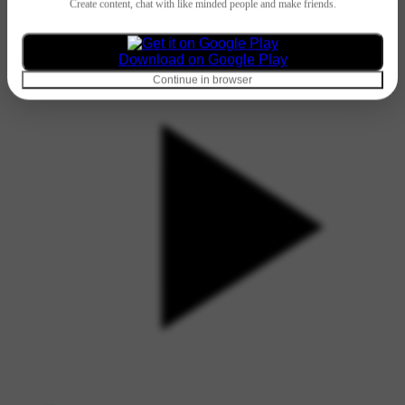
#🕉️बम बम भोले #⚜️शिव जी के भजन🎵 #🔱शिव मंदिर🛕 #💮भक्ति
Create content, chat with like minded people and make friends.
वीडियो एडिट🎥 #🌸सोमवार भक्ति स्पेशल🌸
Download on Google Play
Continue in browser