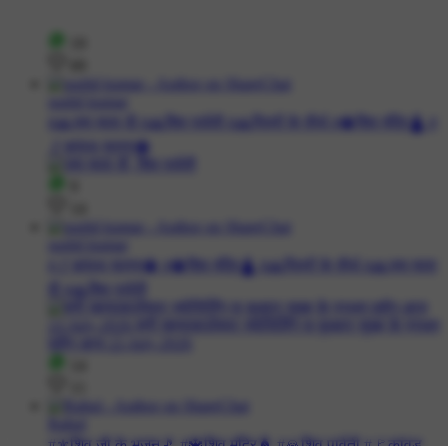
19
69
sushil kumar
#🙏जय माता दी #🙏शिव पार्वती #🙏पितरों के तीर्थ #🔱शिव मंदिर🛕 #
🚩कांवड़ यात्रा🔱
9
14
sushil kumar
#🚩कांवड़ यात्रा🔱 #🔱शिव मंदिर🛕 #🙏पितरों के तीर्थ #🙏जय माता
दी #🙏शिव पार्वती
14
11
Rahul
#⚜️शिव जी के भजन🎵 #🔱शिव मंदिर🛕 #🙏शिव पार्वती #🚩कांवड़