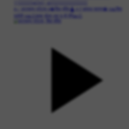
🤍⃪꯭꯭⃜🇷‌ɑ⃪‌ɳ⃪‌꯭ɑ⃪‌༎⃪꯭꯭꯭⃛͢🇹𝐇𝐀𝐊𝐔𝐑
#✅ वाट्सएप स्टेटस #🔱शिव मंदिर🛕 #🚩कांवड़ यात्रा🔱 #🙏शिव
पार्वती #🙏🏻बाबा भोला लव यू सै तैनै🙏🏻