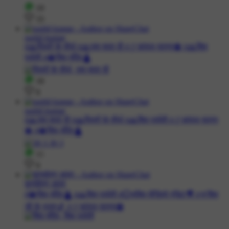
19
33
sushil kumar
#🙏पितरों के तीर्थ #🙏जय माता दी #🚩कांवड़ यात्रा🔱 #🙏शिव
पार्वती #🔱शिव मंदिर🛕
18
9
sushil kumar
#🙏जय माता दी #🙏पितरों के तीर्थ #🙏शिव पार्वती #🚩कांवड़ यात्रा
🔱 #🔱शिव मंदिर🛕
11
9
कुरुक्षेत्र आला
#🔱शिव मंदिर🛕 #🙏शिव पार्वती #💮भक्ति वीडियो एडिट🎥 #⚜️शिव
जी के भजन🎵 #🚩कांवड़ यात्रा🔱