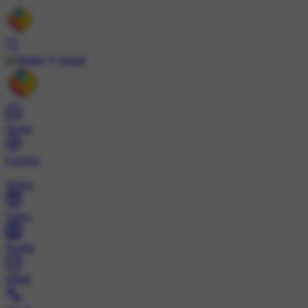
Install
Home
Explore
Wallet
Video
Profile
ट्रेंड्स