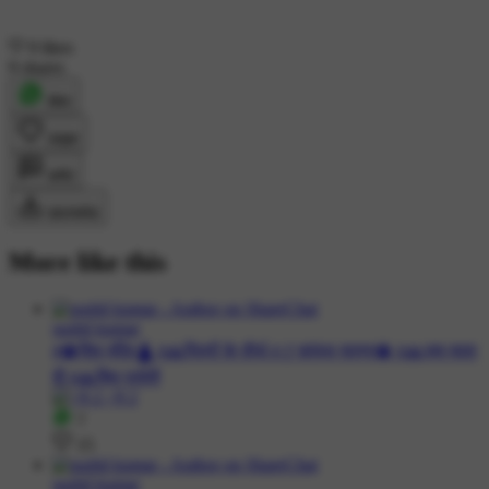
9 likes
9 shares
शेयर
लाइक
कमेंट
डाउनलोड
More like this
sushil kumar
#🔱शिव मंदिर🛕 #🙏पितरों के तीर्थ #🚩कांवड़ यात्रा🔱 #🙏जय माता
दी #🙏शिव पार्वती
7
15
sushil kumar