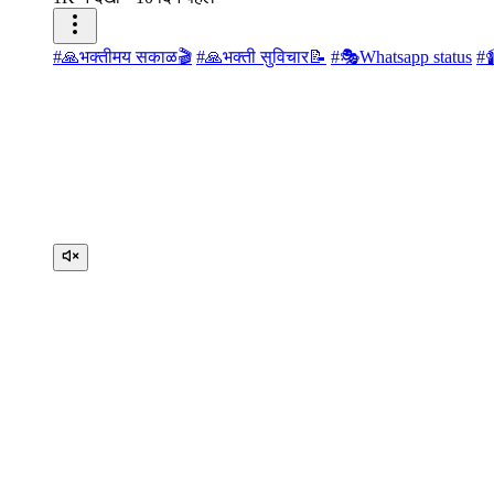
#🙏भक्तीमय सकाळ🎬
#🙏भक्ती सुविचार📝
#🎭Whatsapp status
#