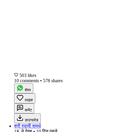
503 likes
10 comments
•
578 shares
शेयर
लाइक
कमेंट
डाउनलोड
श्री स्वामी समर्थ
1K ने देखा
•
10 दिन पहले