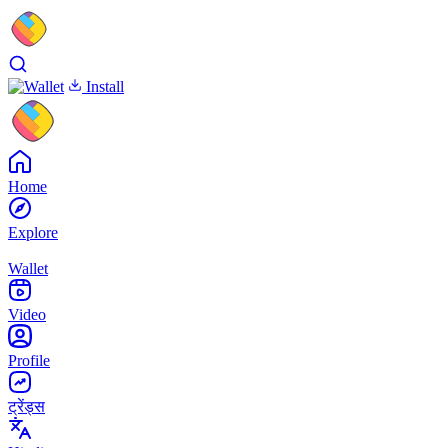
Install
Home
Explore
Wallet
Video
Profile
ट्रेंड्स