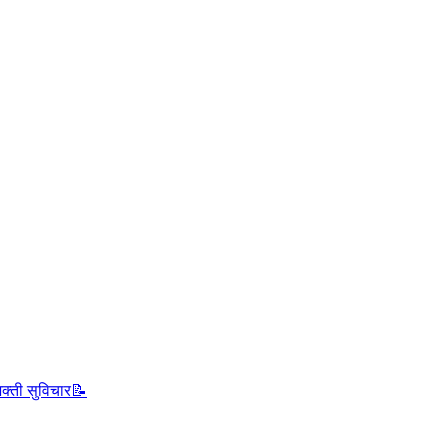
क्ती सुविचार📝