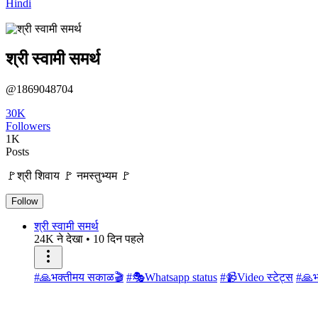
Hindi
श्री स्वामी समर्थ
@1869048704
30K
Followers
1K
Posts
🚩श्री शिवाय 🚩 नमस्तुभ्यम 🚩
Follow
श्री स्वामी समर्थ
24K ने देखा
•
10 दिन पहले
#🙏भक्तीमय सकाळ🎬
#🎭Whatsapp status
#📹Video स्टेट्स
#🙏भ