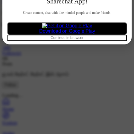
Sharechat App!
Hindi
Create content, chat with like minded people and make friends.
வெள்ளைத்துரை
Download on Google Play
@23203110
Continue in browser
34K
Followers
6K
Posts
ஐ லவ் ஷேர்சட் ஷேர்சட் இஸ் ஆசாம்
Follow
Loading…
Home
Explore
Wallet