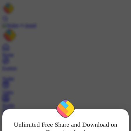
Install
Home
Explore
Wallet
Video
Profile
ट्रेंड्स
Unlimited Free Share and Download on