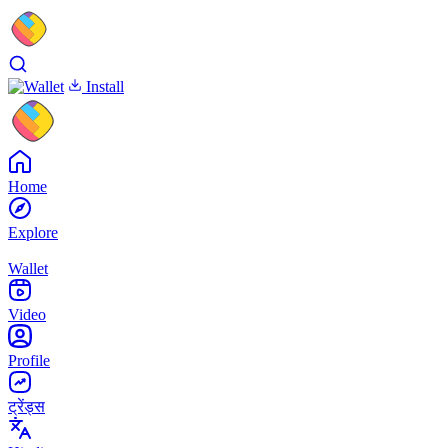
Install
Home
Explore
Wallet
Video
Profile
ट्रेंड्स