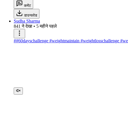
कमेंट
डाउनलोड
Sudha Sharma
841 ने देखा
•
5 महीने पहले
##60dayschallenge #weightmaintain #weightlosschallenge #wei