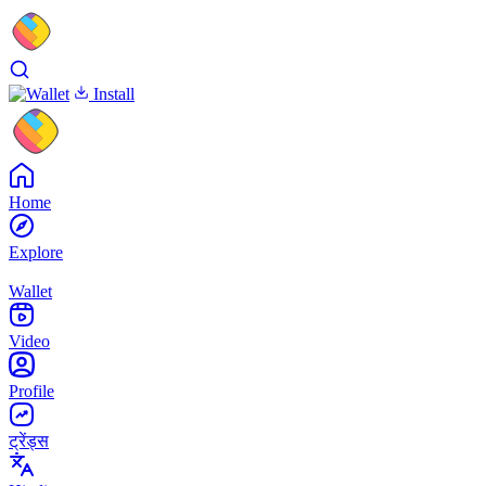
Install
Home
Explore
Wallet
Video
Profile
ट्रेंड्स