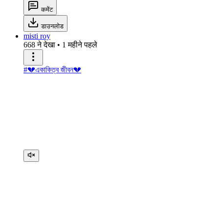
कमेंट
डाउनलोड
misti roy
668 ने देखा
•
1 महीने पहले
#💔একাকিত্ব জীবন💔