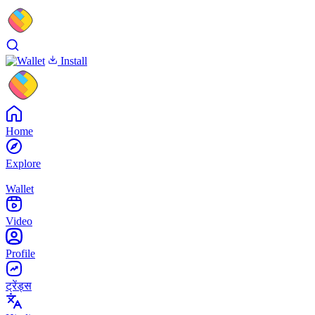
Install
Home
Explore
Wallet
Video
Profile
ट्रेंड्स