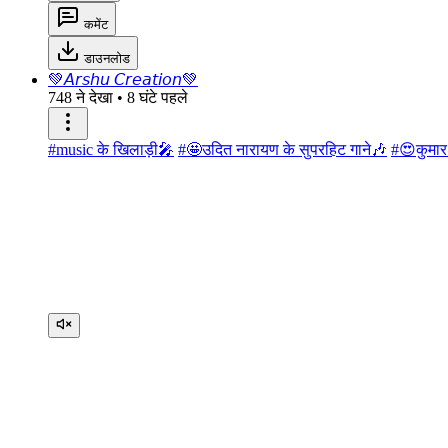
कमेंट
डाउनलोड
💚𝘈𝘳𝘴𝘩𝘶 𝘊𝘳𝘦𝘢𝘵𝘪𝘰𝘯💚
748 ने देखा
•
8 घंटे पहले
#music के खिलाड़ी🎤
#🤩उदित नारायण के सुपरहिट गाने🎶
#😍कुमार 