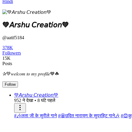
Hindi
💚𝘈𝘳𝘴𝘩𝘶 𝘊𝘳𝘦𝘢𝘵𝘪𝘰𝘯💚
@aatif5184
378K
Followers
15K
Posts
✰💚𝑤𝑒𝑙𝑐𝑜𝑚 𝑡𝑜 𝑚𝑦 𝑝𝑟𝑜𝑓𝑖𝑙𝑒💙☘︎
Follow
💚𝘈𝘳𝘴𝘩𝘶 𝘊𝘳𝘦𝘢𝘵𝘪𝘰𝘯💚
952 ने देखा
•
8 घंटे पहले
#🎶लता जी के सुरीले गाने
#🤩उदित नारायण के सुपरहिट गाने🎶
#😍कुम