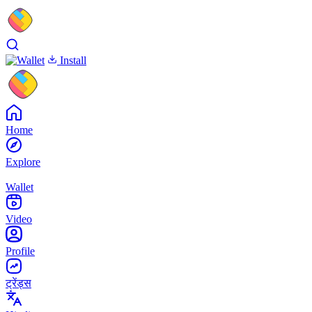
Install
Home
Explore
Wallet
Video
Profile
ट्रेंड्स