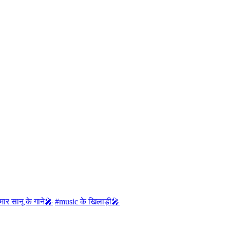
ार सानू के गाने🎤
#music के खिलाड़ी🎤