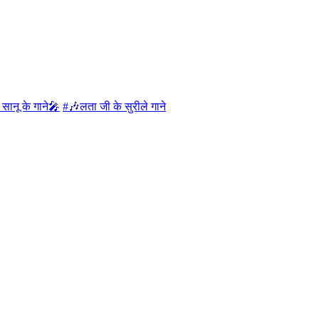
सानू के गाने🎤
#🎶लता जी के सुरीले गाने