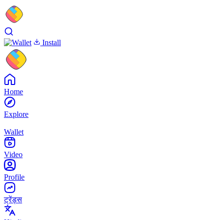
Install
Home
Explore
Wallet
Video
Profile
ट्रेंड्स