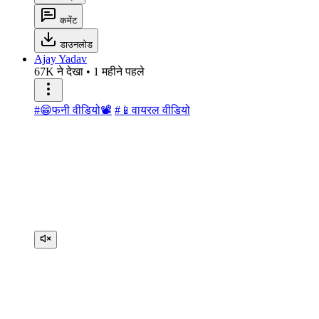
कमेंट
डाउनलोड
Ajay Yadav
67K ने देखा
•
1 महीने पहले
#😁फनी वीडियो📽
#📱वायरल वीडियो