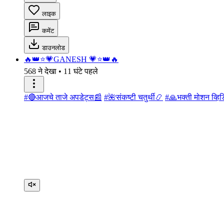
लाइक
कमेंट
डाउनलोड
🔥👑⭐💗GANESH 💗⭐👑🔥
568 ने देखा
•
11 घंटे पहले
#🔴आजचे ताजे अपडेट्स📰
#🌺संकष्टी चतुर्थी📿
#🙏भक्ती मोशन व्हि