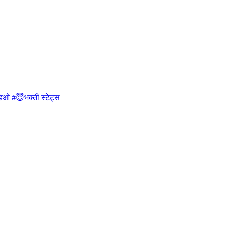
डिओ
#😇भक्ती स्टेट्स