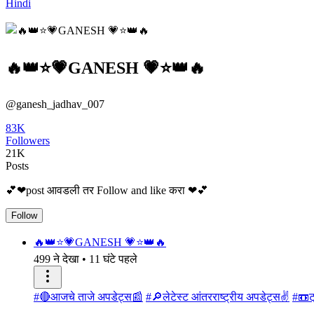
Hindi
🔥👑⭐💗GANESH 💗⭐👑🔥
@ganesh_jadhav_007
83K
Followers
21K
Posts
💕❤post आवडली तर Follow and like करा ❤💕
Follow
🔥👑⭐💗GANESH 💗⭐👑🔥
499 ने देखा
•
11 घंटे पहले
#🔴आजचे ताजे अपडेट्स📰
#🔎लेटेस्ट आंतरराष्ट्रीय अपडेट्स✌
#📼ट्