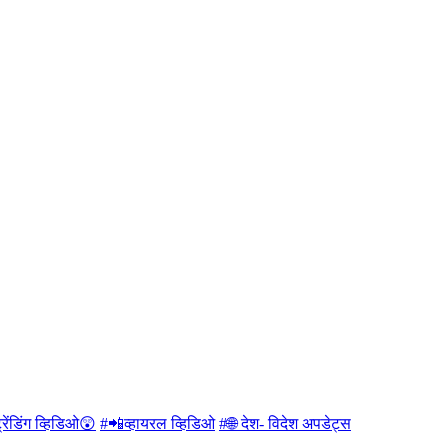
रेंडिंग व्हिडिओ😲
#📲व्हायरल व्हिडिओ
#🌐 देश- विदेश अपडेट्स