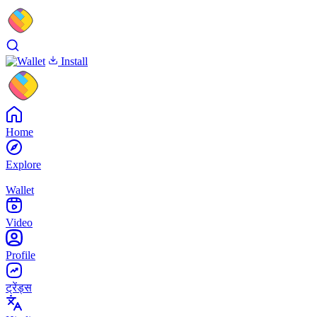
Install
Home
Explore
Wallet
Video
Profile
ट्रेंड्स