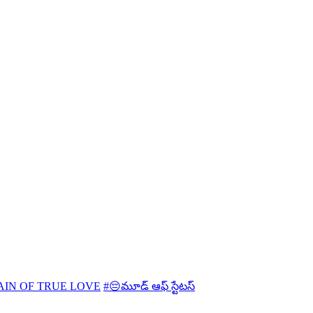
AIN OF TRUE LOVE
#😔మూడ్ ఆఫ్ స్టేటస్