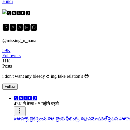
Hindi
🆂︎🅰︎🅰︎🅷︎🅾︎
@missing_u_nana
59K
Followers
11K
Posts
i don't want any bleedy 🖕ing fake relation's 😎
Follow
🆂︎🅰︎🅰︎🅷︎🅾︎
43K ने देखा
•
5 महीने पहले
#💔హార్ట్ బ్రేక్ స్టేటస్
#💔 బ్రేకప్ ఫీలింగ్స్
#😥ఎమోషనల్ స్టేటస్
#💔P