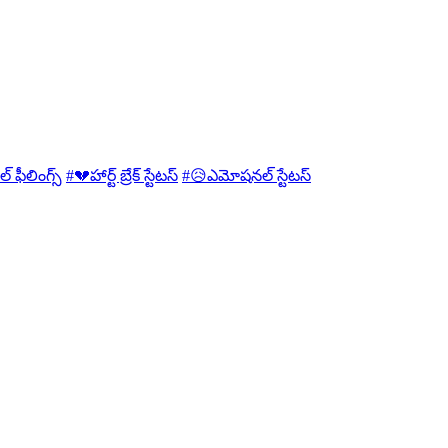
ఫీలింగ్స్
#💔హార్ట్ బ్రేక్ స్టేటస్
#😥ఎమోషనల్ స్టేటస్