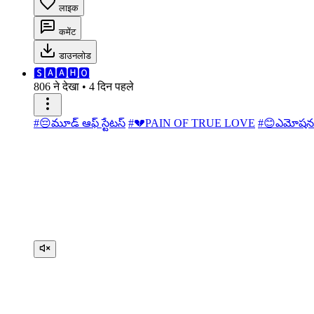
लाइक
कमेंट
डाउनलोड
🆂︎🅰︎🅰︎🅷︎🅾︎
806 ने देखा
•
4 दिन पहले
#😔మూడ్ ఆఫ్ స్టేటస్
#💔PAIN OF TRUE LOVE
#😊ఎమోషనల్ 