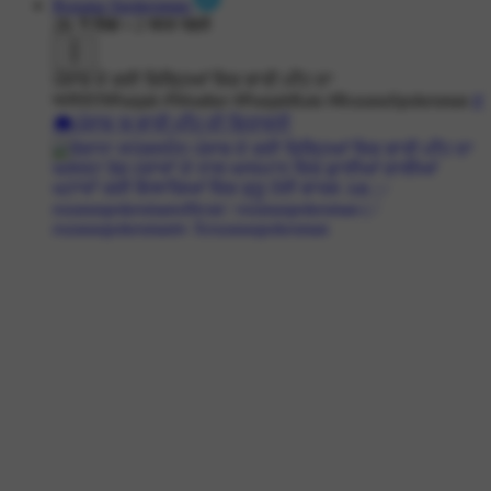
Rozana Spokesman
2K ने देखा
•
2 साल पहले
ਪੰਜਾਬ ਦੇ ਕਈ ਜ਼ਿਲ੍ਹਿਆਂ ਵਿਚ ਭਾਰੀ ਮੀਂਹ ਦਾ
ਅਲਰਟ#Punjab #Weather #PunjabRain #RozanaSpokesman
#
🌨ਪੰਜਾਬ 'ਚ ਭਾਰੀ ਮੀਂਹ ਦੀ ਚਿਤਾਵਨੀ