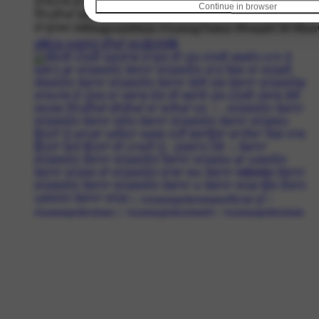
ਰਾਜਪਾਲ ਦੇ ਪੱਤਰ ਦਾ ਜਵਾਬ ਦੇਣ ਦੀ ਬਜਾਏ ਭਗਵੰਤ ਮਾਨ ਜਨਤਕ
Continue in browser
ਟਿੱਪਣੀਆਂ ਕਰ ਰਹੇ ਹਨ - ਅਨੁਰਾਗ
ਠਾਕੁਰ#CMBhagwantMann #AnuragThakur #PunjabCM #Banwa
#🆕28 ਅਗਸਤ ਦੀਆਂ ਅਪਡੇਟਸ🆕