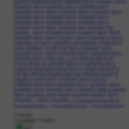
34 likes
3 comments
•
9 shares