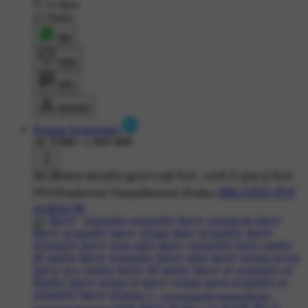
21 likes
23 shares
शेयर
लाइक
कमेंट
डाउनलोड
Rozana Spokesman
2K ने देखा
•
2 साल पहले
ਤੇਜ਼ ਗੇਂਦਬਾਜ਼ ਜਸਪ੍ਰੀਤ ਬੁਮਰਾਹ ਬਣੇ ਪਿਤਾ, ਪਤਨੀ ਨੇ ਪੁੱਤਰ ਨੂੰ ਦਿਤਾ
ਜਨਮ#Fastbowler #JaspritBumrah #Father
#🆕4 ਸਤੰਬਰ ਦੀਆਂ
ਅਪਡੇਟਸ 🆕