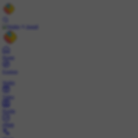
Install
Home
Explore
Wallet
Video
Profile
ट्रेंड्स