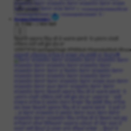
कमेंट
डाउनलोड
Rozana Spokesman
1K ने देखा
•
2 साल पहले
ਗਿਆਨੀ ਜਗਤਾਰ ਸਿੰਘ ਜੀ ਦੇ ਅਕਾਲ ਚਲਾਣੇ ’ਤੇ ਪ੍ਰਧਾਨ ਮੰਤਰੀ
ਨਰਿੰਦਰ ਮੋਦੀ ਵਲੋਂ ਡੂੰਘੇ ਦੁੱਖ ਦਾ
ਪ੍ਰਗਟਾਵਾ#GianiJagtarSingh #PMModi #NarendraModi #Roz
#😥ਸ੍ਰੀ ਹਰਿਮੰਦਰ ਸਾਹਿਬ ਦੇ ਸਾਬਕਾ ਮੁੱਖ ਗ੍ਰੰਥੀ ਦਾ ਦਿਹਾਂਤ💐