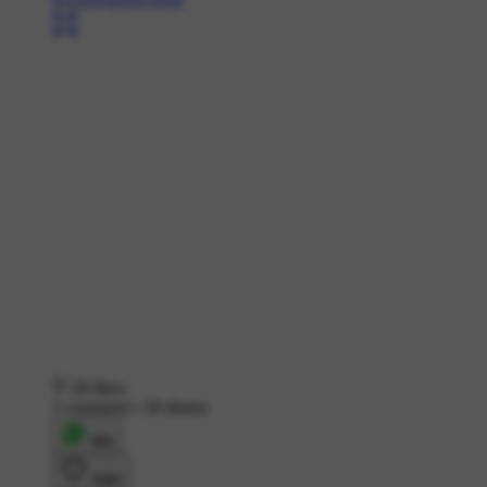
26 likes
1 comment
•
18 shares
शेयर
लाइक