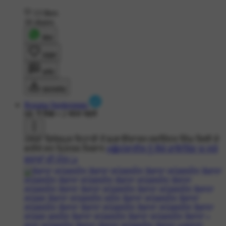
13 likes
16 shares
शेयर
लाइक
कमेंट
डाउनलोड
Rozana Spokesman
6K ने देखा
•
2 साल पहले
ਹਲਕਾ ਫਿਰੋਜ਼ਪੁਰ ਦਿਹਾਤੀ ਤੋਂ BJP ਇੰਚਾਰਜ ਜਸਵਿੰਦਰ ਸਿੰਘ ਕਿਲੀ ਦੇ
ਭਤੀਜੇ ਸਨ ਮ੍ਰਿਤਕ ਨੌਜਵਾਨ
#😧ਮੋਬਾਈਲ ਨੂੰ ਲੈਕੇ ਫਾਇਰਿੰਗ 'ਚ ਸਕੇ
ਭਰਾਵਾਂ ਦੀ ਮੌਤ👈