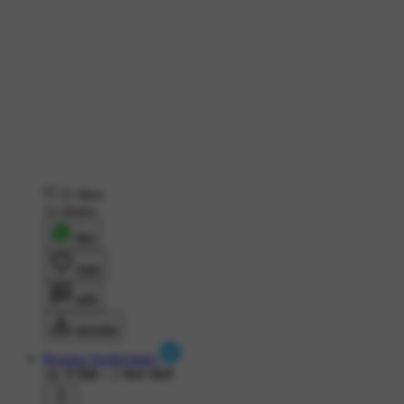
21 likes
12 shares
शेयर
लाइक
कमेंट
डाउनलोड
Rozana Spokesman
1K ने देखा
•
2 साल पहले