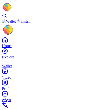
Install
Home
Explore
Wallet
Video
Profile
ट्रेंड्स