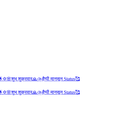
🌟✡️
🌸शुभ शुक्रवार🙏
⛈️हैप्पी मानसून Status🥰
🌟✡️
🌸शुभ शुक्रवार🙏
⛈️हैप्पी मानसून Status🥰