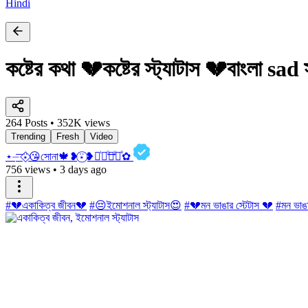
Hindi
কষ্টের কথা 💔কষ্টের স্ট্যাটাস 💔বাংলা sad 
264 Posts • 352K views
Trending
Fresh
Video
⋆⏤͟͟͞͞ ⍣⃟😘সোনা🍁❥⍣⃝❥ ᷞ ͦ͢ ͮ ͤ✿
756 views
•
3 days ago
#💔একাকিত্ব জীবন💔
#😔ইমোশনাল স্ট্যাটাস😍
#💔মন ভাঙার স্টেটাস 💔
#মন ভাঙা