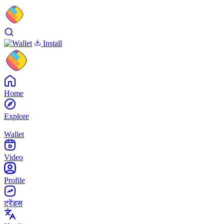
Install
Home
Explore
Wallet
Video
Profile
ट्रेंड्स