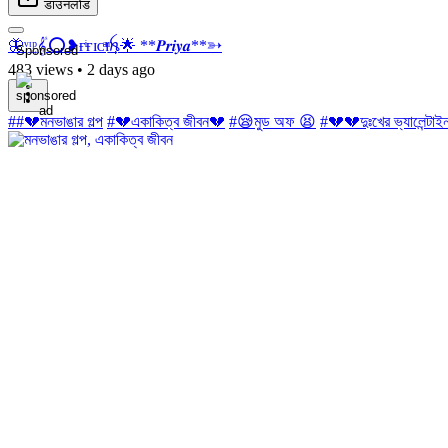
डाउनलोड
🦋ᵛ͢ᵎᵖ𝄟⭕❥ғͥғɪᴄͣɪͫ͢͢͢ꫝ🌟 **𝑷𝒓𝒊𝒚𝒂**➳
Sponsored
483 views
•
2 days ago
##💔মনভাঙার গল্প
#💔একাকিত্ব জীবন💔
#😪মুড অফ 😫
#💔💔দুঃখের ভ্যালেন্টা