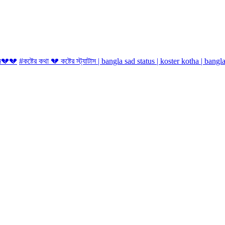
ইন💔💔
#কষ্টের কথা 💔 কষ্টের স্ট্যাটাস | bangla sad status | koster kotha | bangl