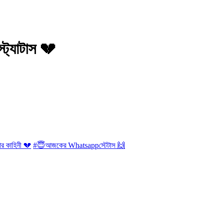
স্ট্যাটাস 💔
র কাহিনী 💔
#😇আজকের Whatsappস্টেটাস 🙌