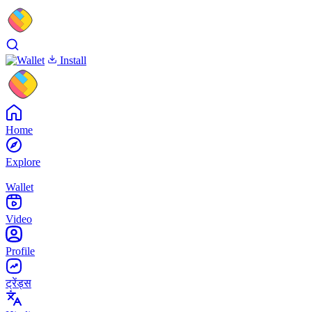
Install
Home
Explore
Wallet
Video
Profile
ट्रेंड्स