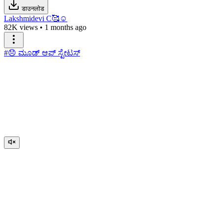
डाउनलोड
Lakshmidevi C🥰☺️
82K views
•
1 months ago
#😞 ಮೂಡ್ ಆಫ್ ಸ್ಟೇಟಸ್