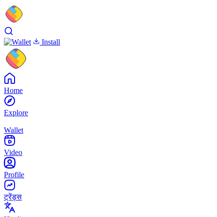
Install
Home
Explore
Wallet
Video
Profile
ट्रेंड्स