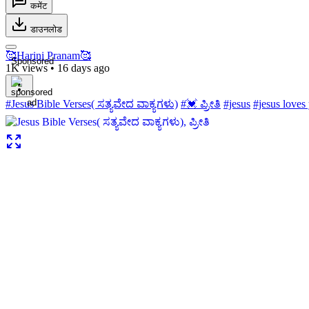
कमेंट
डाउनलोड
🥰Harini Pranam🥰
Sponsored
1K views
•
16 days ago
#Jesus Bible Verses( ಸತ್ಯವೇದ ವಾಕ್ಯಗಳು)
#💓 ಪ್ರೀತಿ
#jesus
#jesus loves