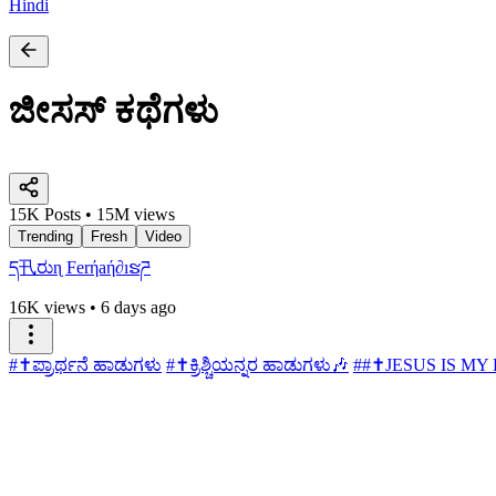
Hindi
ಜೀಸಸ್ ಕಥೆಗಳು
15K Posts • 15M views
Trending
Fresh
Video
ད卂ರುɳ Ferήaή∂ıຮཌ
16K views
•
6 days ago
#✝ಪ್ರಾರ್ಥನೆ ಹಾಡುಗಳು
#✝ಕ್ರಿಶ್ಚಿಯನ್ನರ ಹಾಡುಗಳು🎶
##✝️JESUS IS MY