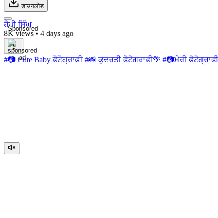
डाउनलोड
ਹੈਪੀ ਸਿੰਘ
Sponsored
8K views
•
4 days ago
#📷 Cute Baby ਫੋਟੋਗ੍ਰਾਫ਼ੀ
#📸 ਕੁਦਰਤੀ ਫੋਟੋਗਰਾਫੀ🌴
#📷ਮੇਰੀ ਫੋਟੋਗ੍ਰਾ