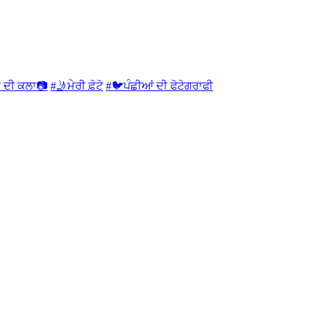
ਫੀ ਦੀ ਕਲਾ📷
#🤳ਮੇਰੀ ਫ਼ੋਟੋ
#🐦ਪੰਛੀਆਂ ਦੀ ਫੋਟੋਗਰਾਫੀ