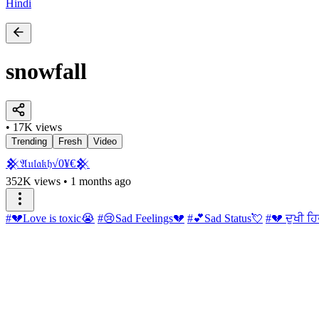
Hindi
snowfall
• 17K views
Trending
Fresh
Video
𒆜𝔄𝔲𝔩𝔞𝔨𝔥√0¥€𒆜
352K views
•
1 months ago
#💔Love is toxic😭
#😢Sad Feelings💔
#💕Sad Status💘
#💔 ਦੁਖੀ ਹ