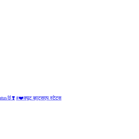
tus🐰❣️
#❤️क्यूट व्हाट्सएप स्टेटस