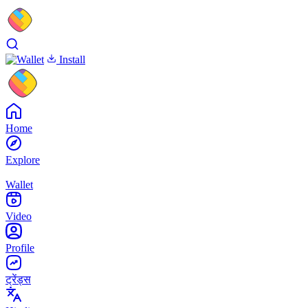
Install
Home
Explore
Wallet
Video
Profile
ट्रेंड्स