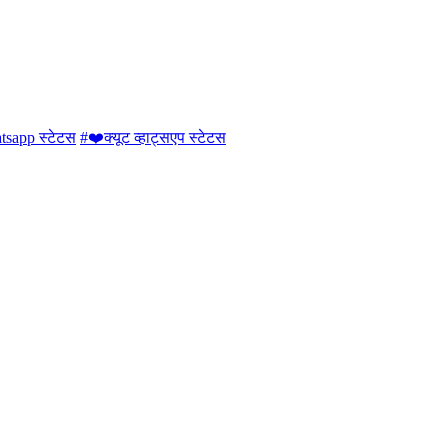
sapp स्टेटस
#❤️क्यूट व्हाट्सएप स्टेटस