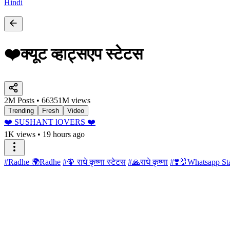
Hindi
❤️क्यूट व्हाट्सएप स्टेटस
2M Posts • 66351M views
Trending
Fresh
Video
❤️ SUSHANT lOVERS ❤️
1K views
•
19 hours ago
#Radhe 🌍Radhe
#🦚 राधे कृष्णा स्टेटस
#🙏राधे कृष्णा
#❣️🐰Whatsapp Sta