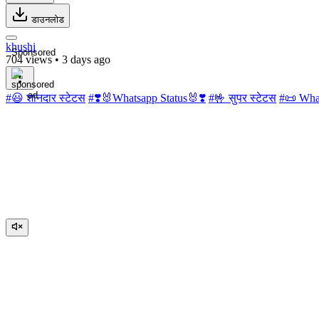
डाउनलोड
khushi
Sponsored
704 views
•
3 days ago
#😃 शानदार स्टेटस
#❣️🐰Whatsapp Status🐰❣️
#🤟 सुपर स्टेटस
#📜 What