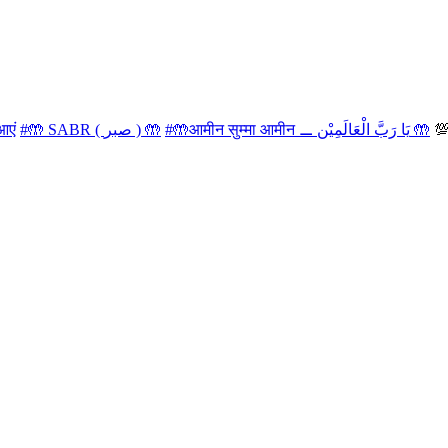
आएं
#🤲 SABR ( صبر ) 🤲
#🤲आमीन सुम्मा आमीन ⚊ يَا رَبَّ الْعَالَمِيْن 🤲
