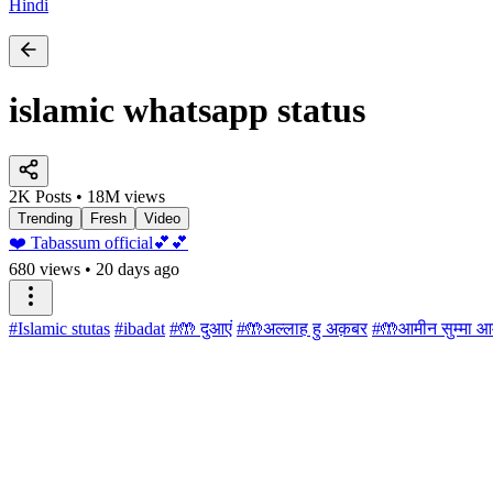
Hindi
islamic whatsapp status
2K Posts • 18M views
Trending
Fresh
Video
❤️ Tabassum official💕💕
680 views
•
20 days ago
#Islamic stutas
#ibadat
#🤲 दुआएं
#🤲अल्लाह हु अक़बर