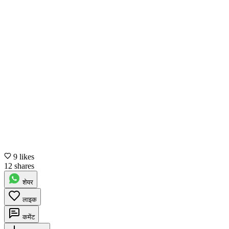
9 likes
12 shares
शेयर
लाइक
कमेंट