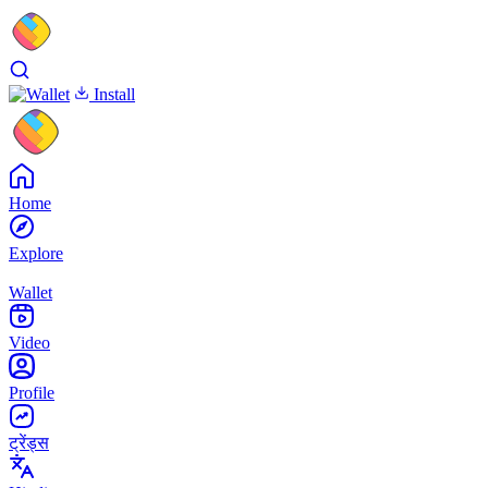
Install
Home
Explore
Wallet
Video
Profile
ट्रेंड्स