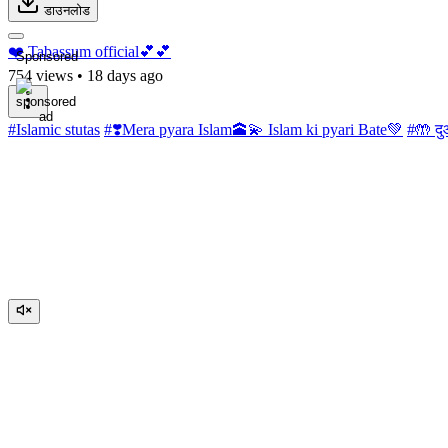
डाउनलोड
❤️ Tabassum official💕💕
Sponsored
754 views
•
18 days ago
#Islamic stutas
#❣️Mera pyara Islam🕋💫 Islam ki pyari Bate💚
#🤲 दु