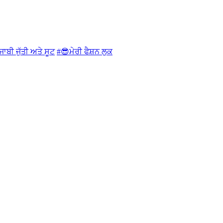
ਜਾਬੀ ਜੁੱਤੀ ਅਤੇ ਸੂਟ
#😎ਮੇਰੀ ਫੈਸ਼ਨ ਲੁਕ