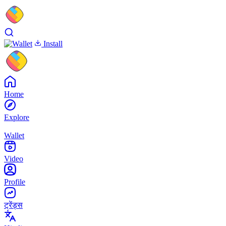
Install
Home
Explore
Wallet
Video
Profile
ट्रेंड्स