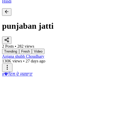
Hindi
punjaban jatti
2 Posts • 282 views
Trending
Fresh
Video
Anjana shubh Choudhary
130K views
•
27 days ago
#💖ਦਿਲ ਦੇ ਜਜ਼ਬਾਤ'