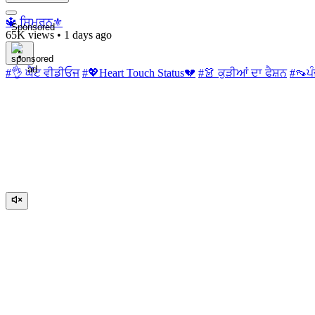
🔱 ਸਿਮਰਨ⚜️
Sponsored
65K views
•
1 days ago
#👌 ਘੈਂਟ ਵੀਡੀਓਜ
#💖Heart Touch Status💔
#👗 ਕੁੜੀਆਂ ਦਾ ਫੈਸ਼ਨ
#👡ਪੰ