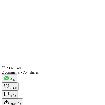
2332 likes
2 comments
•
754 shares
शेयर
लाइक
कमेंट
डाउनलोड