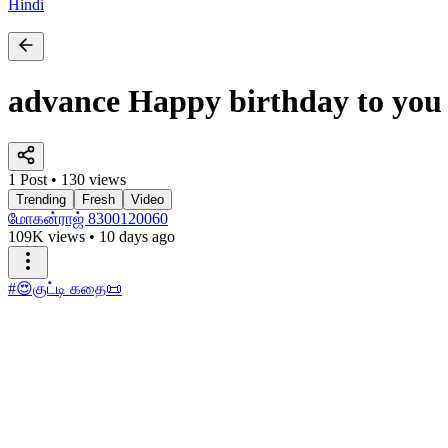
Hindi
advance Happy birthday to you
1 Post • 130 views
Trending
Fresh
Video
மோகன்ராஜ் 8300120060
109K views
•
10 days ago
#😍குட்டி கதை📜