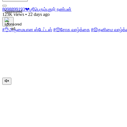
8098899193💔ஶ்ரீபெரும்புதூர் நண்பன்
Sponsored
123K views
•
22 days ago
#👌அருமையான ஸ்டேட்டஸ்
#🥺சோக வாழ்க்கை
#😔தனிமை வாழ்க்