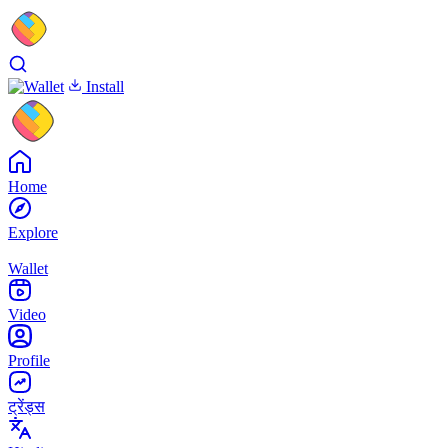
Install
Home
Explore
Wallet
Video
Profile
ट्रेंड्स