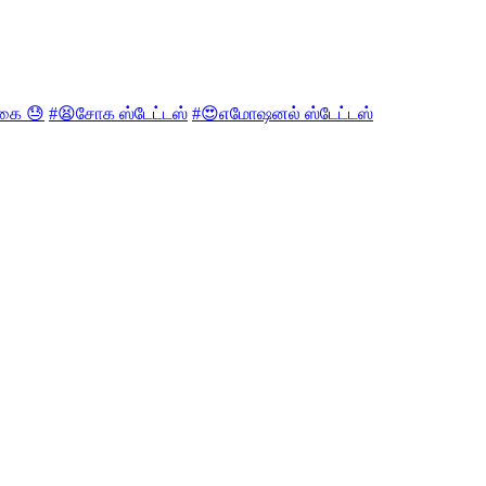
கை 😓
#😫சோக ஸ்டேட்டஸ்
#😍எமோஷனல் ஸ்டேட்டஸ்