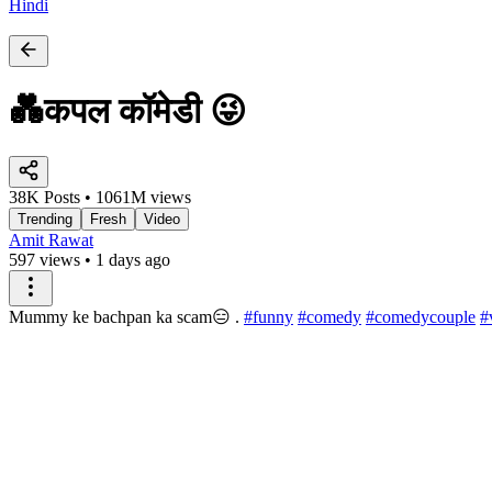
Hindi
💑कपल कॉमेडी 😜
38K Posts • 1061M views
Trending
Fresh
Video
Amit Rawat
597 views
•
1 days ago
Mummy ke bachpan ka scam😑 .
#funny
#comedy
#comedycouple
#