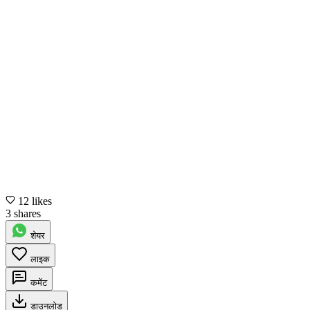
12 likes
3 shares
शेयर
लाइक
कमेंट
डाउनलोड