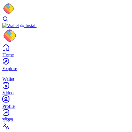
Install
Home
Explore
Wallet
Video
Profile
ट्रेंड्स