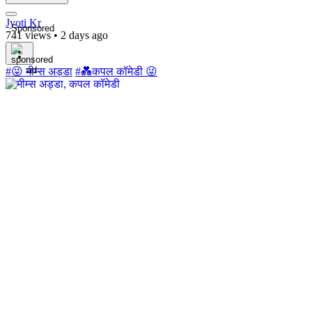
Jyoti Kr
Sponsored
741 views
•
2 days ago
#😜 मीम्स अड्डा
#💑कपल कॉमेडी 😜