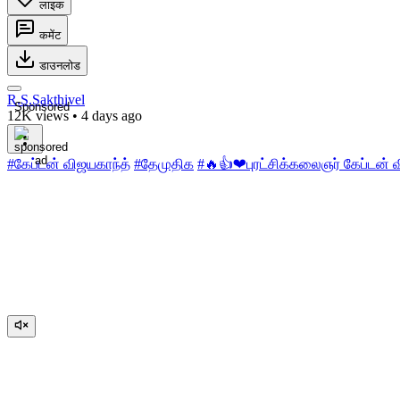
लाइक
कमेंट
डाउनलोड
R.S.Sakthivel
Sponsored
12K views
•
4 days ago
#கேப்டன் விஜயகாந்த்
#தேமுதிக
#🔥👍❤புரட்சிக்கலைஞர் கேப்டன் 