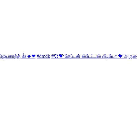
விஜயகாந்த் 👍🔥❤
#dmdk
#💞💝 கேப்டன் ஸ்டேட்டஸ் வீடியோ 💝 அரும