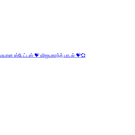
ையான ஸ்டேட்டஸ் 💝 விஜயகாந்த் பாடல் 💝💞