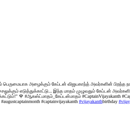
 நாம் பெருமையாக அழைக்கும் கேப்டன் விஜயகாந்த் அவர்களின் பிறந்த
்சலுக்கும் எடுத்துக்காட்டு... இந்த மாதம் முழுவதும் கேப்டன் அவர்
ருக்கட்டும்!" 🌹 #ஆகஸ்ட்மாதம்_கேப்டன்மாதம் #CaptainVijayakanth 
augustcaptainmonth #captainvijayakanth
#vijayakanth
birthday
#vija