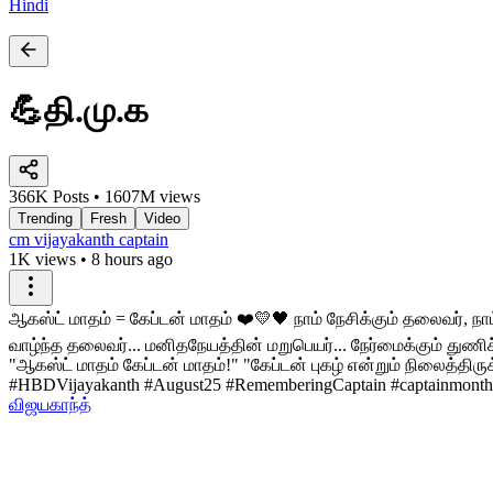
Hindi
💪தி.மு.க
366K Posts • 1607M views
Trending
Fresh
Video
cm vijayakanth captain
1K views
•
8 hours ago
ஆகஸ்ட் மாதம் = கேப்டன் மாதம் ❤️💛🖤 நாம் நேசிக்கும் தலைவர்,
வாழ்ந்த தலைவர்... மனிதநேயத்தின் மறுபெயர்... நேர்மைக்கும் துணிச
"ஆகஸ்ட் மாதம் கேப்டன் மாதம்!" "கேப்டன் புகழ் என்றும் நிலைத்தி
#HBDVijayakanth #August25 #RememberingCaptain #captainmonth #
விஜயகாந்த்