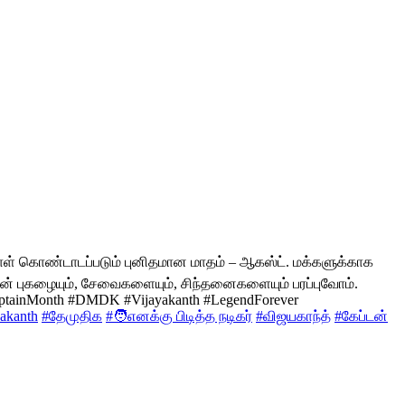
 நாள் கொண்டாடப்படும் புனிதமான மாதம் – ஆகஸ்ட். மக்களுக்காக
களின் புகழையும், சேவைகளையும், சிந்தனைகளையும் பரப்புவோம்.
#CaptainMonth #DMDK #Vijayakanth #LegendForever
yakanth
#தேமுதிக
#🧑எனக்கு பிடித்த நடிகர்
#விஜயகாந்த்
#கேப்டன்