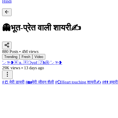
Hindi
👻भूत-प्रेत वाली शायरी✍️
880 Posts • 4M views
Trending
Fresh
Video
˚₊· ͟͟͞͞➳❥​🇲 ʀ. ​🇷❍үαℓ ​🇯𝐡ⓐ ˚₊· ͟͟͞͞➳❥
29K views
•
13 days ago
#📒 मेरी डायरी
#🏡मेरी जीवन शैली
#💞Heart touching शायरी✍️
#👫 हमारी