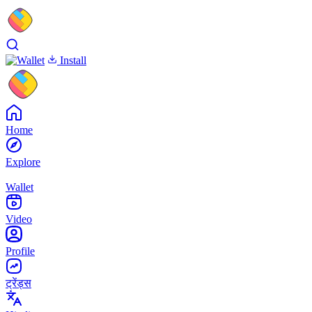
Install
Home
Explore
Wallet
Video
Profile
ट्रेंड्स