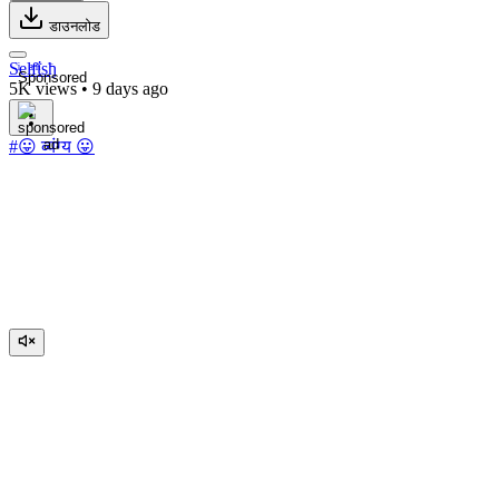
डाउनलोड
Sͥelͣfͫΐsђ
Sponsored
5K views
•
9 days ago
#😛 व्यंग्य 😛