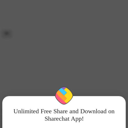
Unlimited Free Share and Download on
110 likes
55 shares
Sharechat App!
शेयर