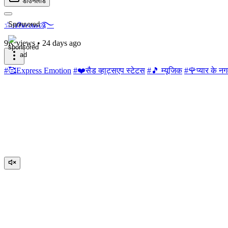
डाउनलोड
☆𝒜𝓱𝒾𝓻𝓪𝓃𝓲࿐
Sponsored
9K views
•
24 days ago
#🥰Express Emotion
#❤️सैड व्हाट्सएप स्टेटस
#🎵 म्यूजिक
#🌹प्यार के नग