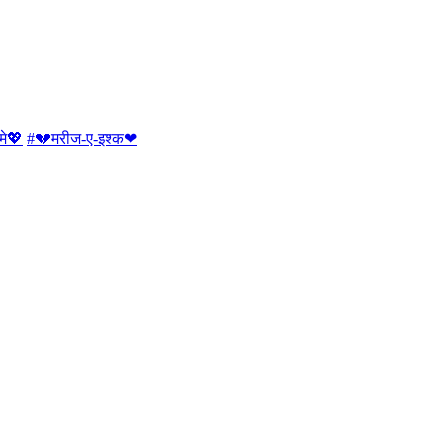
मे💖
#💔मरीज-ए-इश्क❤