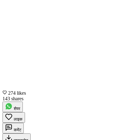
274 likes
143 shares
शेयर
लाइक
कमेंट