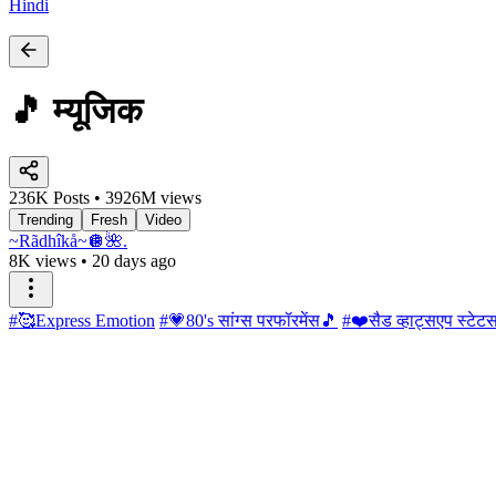
Hindi
🎵 म्यूजिक
236K Posts • 3926M views
Trending
Fresh
Video
~Rãdhîkå~🪩🌺.
8K views
•
20 days ago
#🥰Express Emotion
#💗80's सांग्स परफॉरमेंस🎵
#❤️सैड व्हाट्सएप स्टेट