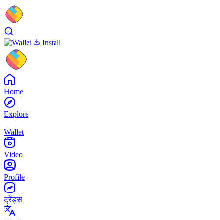
Install
Home
Explore
Wallet
Video
Profile
ट्रेंड्स