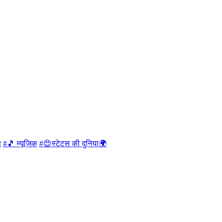
स
#🎵 म्यूजिक
#😍स्टेटस की दुनिया🌍