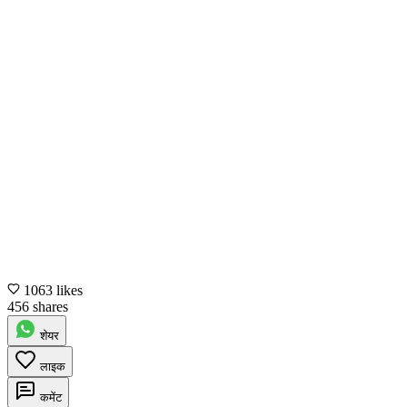
1063 likes
456 shares
शेयर
लाइक
कमेंट