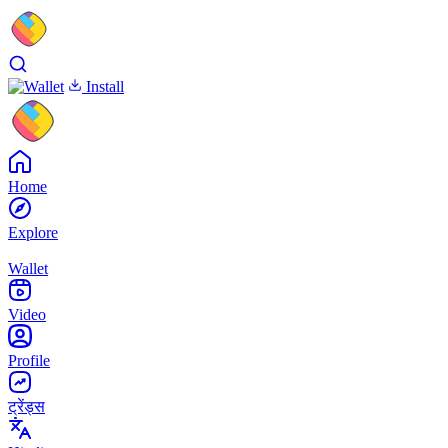
Install
Home
Explore
Wallet
Video
Profile
ट्रेंड्स