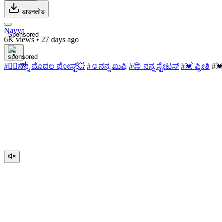
डाउनलोड
Navya
Sponsored
6K views
•
27 days ago
#👆🏻ನನ್ನ ಮೊದಲ ಪೋಸ್ಟ್💥
#☺ನನ್ನ ಖುಷಿ
#😍 ನನ್ನ ಸ್ಟೇಟಸ್
#💓 ಪ್ರೀತಿ
#