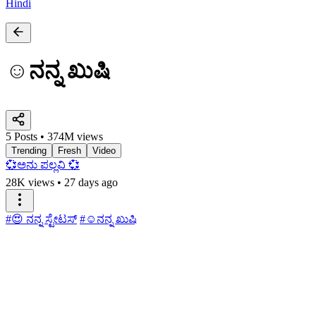
Hindi
☺ನನ್ನ ಖುಷಿ
5 Posts • 374M views
Trending
Fresh
Video
💞ಅನು ಪಲ್ಲವಿ 💞
28K views
•
27 days ago
#😍 ನನ್ನ ಸ್ಟೇಟಸ್
#☺ನನ್ನ ಖುಷಿ