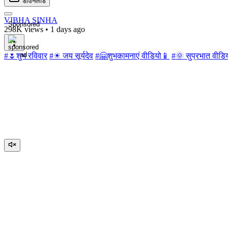
डाउनलोड
VIBHA SINHA
Sponsored
298K views
•
1 days ago
#🌷शुभ रविवार
#☀ जय सूर्यदेव
#🤗शुभकामनाएं वीडियो📱
#🌞 सुप्रभात वीडि