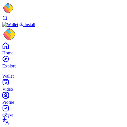
Install
Home
Explore
Wallet
Video
Profile
ट्रेंड्स