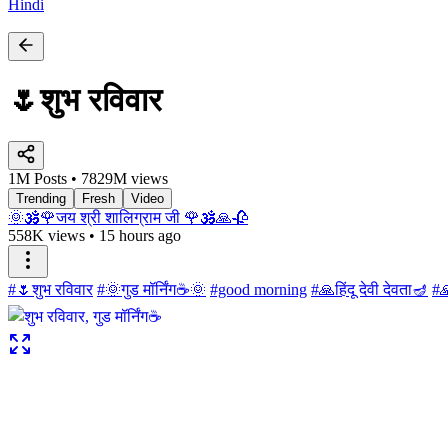
Hindi
🌷शुभ रविवार
1M Posts • 7829M views
Trending
Fresh
Video
🌞🕉️🌹जय श्री शालिग्राम जी 🌹🕉️🙏🥀
558K views
•
15 hours ago
#🌷शुभ रविवार
#🌞गुड मॉर्निंग☕🌞
#good morning
#🙏हिंदू देवी देवता🪔
#