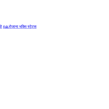
यो
#🙏रोजाना भक्ति स्टेट्स