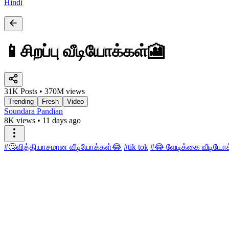
Hindi
📱சிறப்பு வீடியோக்கள்🎦
31K Posts • 370M views
Trending
Fresh
Video
Soundara Pandian
8K views
•
11 days ago
#🙄வித்தியாசமான வீடியோக்கள்😂
#tik tok
#😂 வேடிக்கை வீடியோ