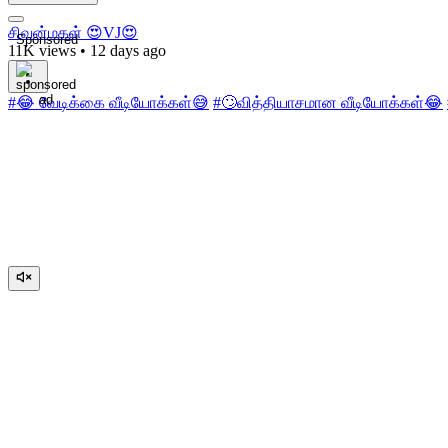
சிவன்மகள் 😍VJ😍
Sponsored
11K views
•
12 days ago
#😂 வேடிக்கை வீடியோக்கள்😅
#🙄வித்தியாசமான வீடியோக்கள்😂