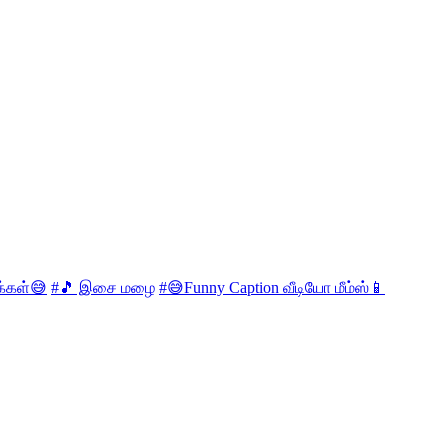
க்கள்😅
#🎵 இசை மழை
#😅Funny Caption வீடியோ மீம்ஸ்📱