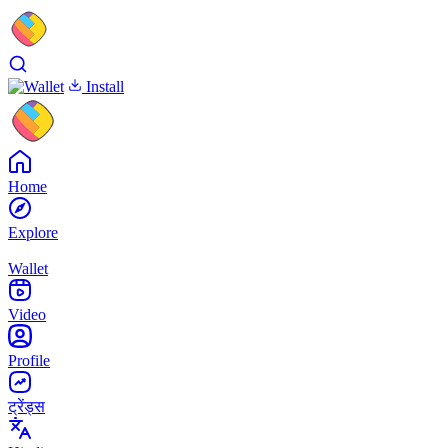
Install
Home
Explore
Wallet
Video
Profile
ट्रेंड्स