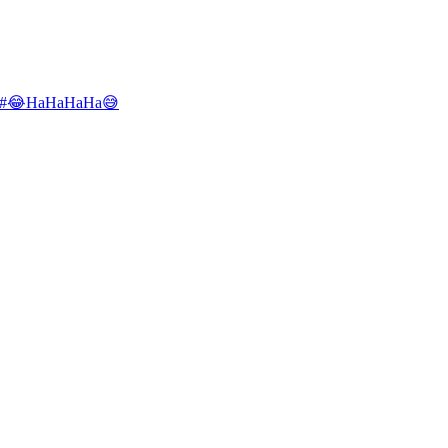
#😂HaHaHaHa😅