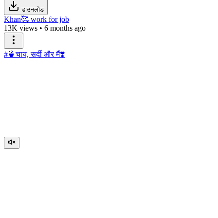
डाउनलोड
Khan🥰 work for job
13K views
•
6 months ago
#🍵चाय, सर्दी और मैं❣️