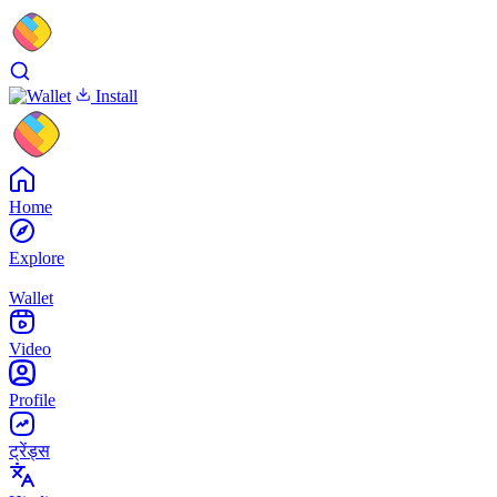
Install
Home
Explore
Wallet
Video
Profile
ट्रेंड्स