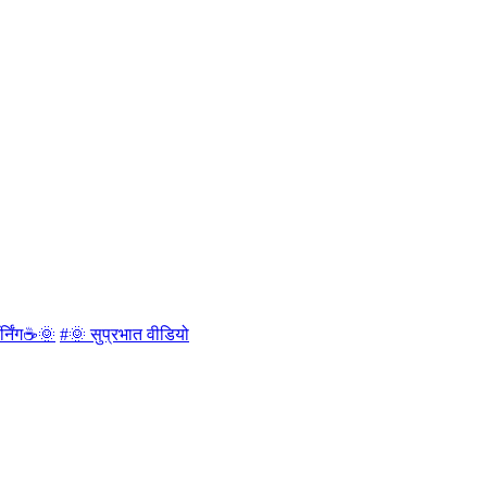
र्निंग☕🌞
#🌞 सुप्रभात वीडियो