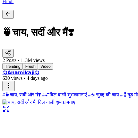
Hindi
🍵चाय, सर्दी और मैं❣️
2 Posts • 113M views
Trending
Fresh
Video
💞𝗔𝗻𝗮𝗺𝗶𝗸𝗮𝗷𝗶💞
630 views
•
4 days ago
#🍵चाय, सर्दी और मैं❣️
#💕दिल वाली शुभकामनाएं
#☕ सुबह की चाय
#🌞गुड मॉ