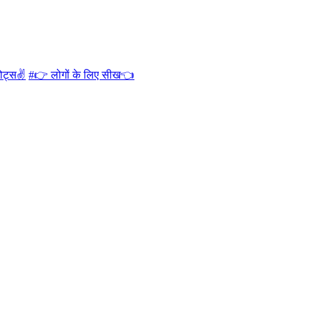
कोट्स✌
#👉 लोगों के लिए सीख👈