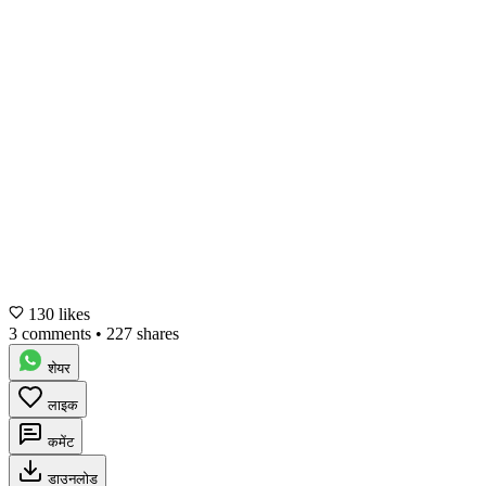
130 likes
3 comments
•
227 shares
शेयर
लाइक
कमेंट
डाउनलोड