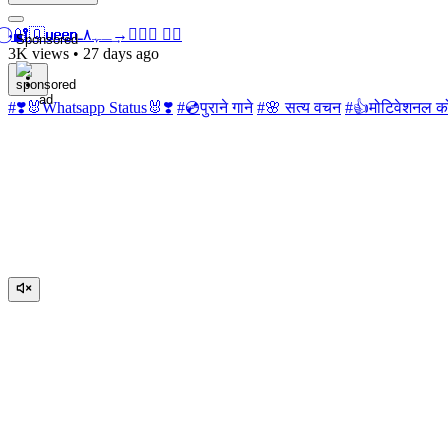
𝆺𝅥⃝🔐🇶𝐮𝐞𝐞𝐧 ـﮩ٨ـ→͢✮⃝𝆹𝅥 ⍣𝆺𝅥
Sponsored
3K views
•
27 days ago
#❣️🐰Whatsapp Status🐰❣️
#💿पुराने गाने
#🌸 सत्य वचन
#👍मोटिवेशनल 