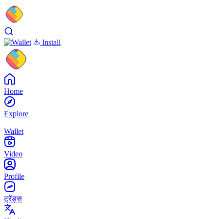
Install
Home
Explore
Wallet
Video
Profile
ट्रेंड्स