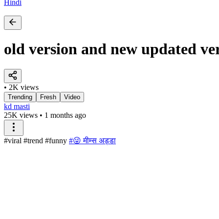
Hindi
old version and new updated ve
• 2K views
Trending
Fresh
Video
kd masti
25K views
•
1 months ago
#viral #trend #funny
#😜 मीम्स अड्डा