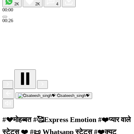
2K
2K
4
00:00
00:26
💞sateesh_singh💝
#💔मोहब्बत #🥰Express Emotion #❤️प्यार वाले
स्टेटस ❤️ #📜 Whatsapp स्टेटस #❤️क्यूट