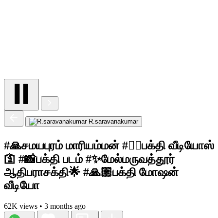
R.saravanakumar
#🙏சமயபுரம் மாரியம்மன் #🙇‍♀️பக்தி வீடியோஸ்
🛐 #📸பக்தி படம் #✨மேல்மருவத்தூர்
ஆதிபராசக்தி🌟 #🙏🏼பக்தி மோஷன்
வீடியோ
62K views
•
3 months ago