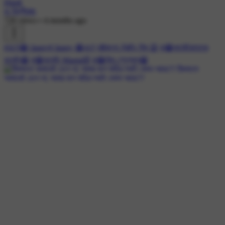
Hindi
বং খিল্লীবাজ
720 views
•
4 months ago
#❇️‼️😂 fanny# fanny 😂❇️‼️
#🚦বাংলা ট্রেন্ডিং মিম 😜
#😂কমেডিয়ানদের
কমেডি😁
#😁কমেডি Mania🤣
#😂মিম স্পেশ্যাল😁