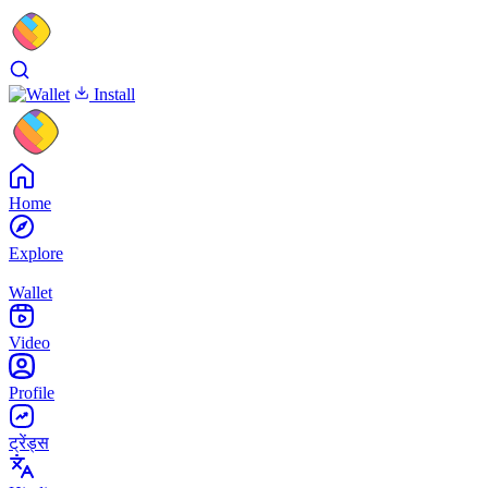
Install
Home
Explore
Wallet
Video
Profile
ट्रेंड्स