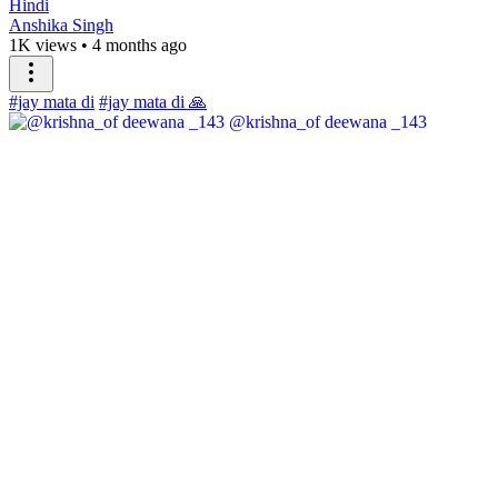
Hindi
Anshika Singh
1K views
•
4 months ago
#jay mata di
#jay mata di 🙏