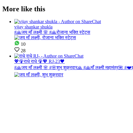
More like this
vijay shankar shukla
#🙏जय माँ लक्ष्मी 🌸 #🙏रोजाना भक्ति स्टेट्स
10
28
💖🦚राधे राधे 🦚💖 RJ-23🖤
#🙏जय माँ लक्ष्मी 🌸 #🌸शुभ शुक्रवार🙏 #🙏माँ लक्ष्मी महामंत्र🌺 #