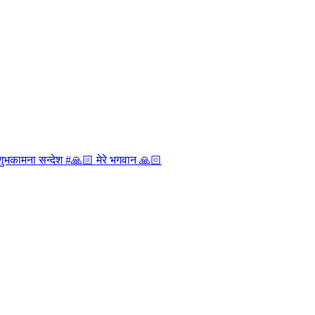
❤️शुभकामना सन्देश #🙏🏻 मेरे भगवान 🙏🏻