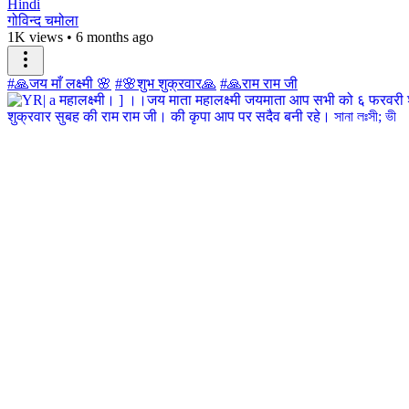
Hindi
गोविन्द चमोला
1K views
•
6 months ago
#🙏जय माँ लक्ष्मी 🌸
#🌸शुभ शुक्रवार🙏
#🙏राम राम जी