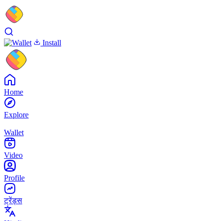
Install
Home
Explore
Wallet
Video
Profile
ट्रेंड्स