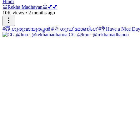
Hindi
🦋Rekha Madhavan🦋💕💕
10K views
•
2 months ago
#😇 ഗുരുവായൂരപ്പൻ
#🌞 ഗുഡ് മോണിംഗ്
#💐Have a Nice Da