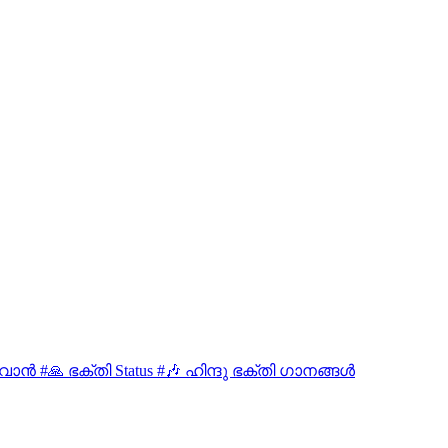
വാൻ #🙏 ഭക്തി Status #🎶 ഹിന്ദു ഭക്തി ഗാനങ്ങൾ