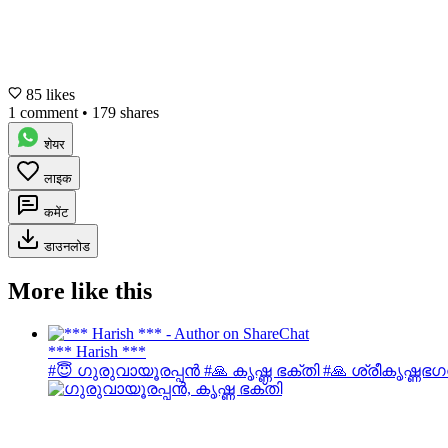
85 likes
1 comment
•
179 shares
शेयर
लाइक
कमेंट
डाउनलोड
More like this
*** Harish ***
#😇 ഗുരുവായൂരപ്പൻ #🙏 കൃഷ്ണ ഭക്തി #🙏 ശ്രീകൃഷ്ണഭഗ