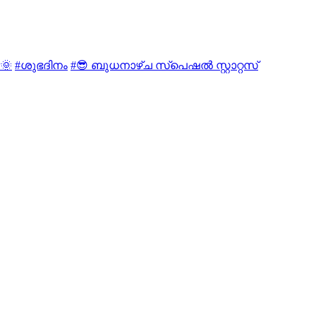
y🌞
#ശുഭദിനം
#😎 ബുധനാഴ്ച സ്പെഷൽ സ്റ്റാറ്റസ്