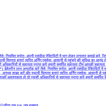
🏻सीता राम #🙏 जय हनुमान