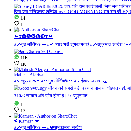
14
11
🌹❣️🅗🅐🅡🅔🅝❣️🌹
#🌞गुड मॉर्निंग☕🌞 #💕 प्यार भरी शुभकामनाएं #🌞सुप्रभात सन्देश #🙏
11K
1K
Mahesh Aleriya
#🙏सुप्रभात🙏 #🌞गुड मॉर्निंग☕🌞 #🙏ईश्वर आस्था 👏
11
17
🌹Kamran 🌹
#🌞गुड मॉर्निंग☕🌞 #❤️शुभकामना सन्देश