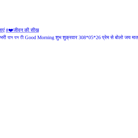
ाएं
#❤️जीवन की सीख