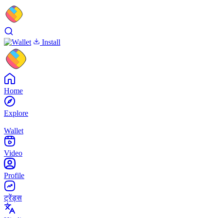
Install
Home
Explore
Wallet
Video
Profile
ट्रेंड्स