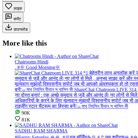
लाइक
कमेंट
डाउनलोड
More like this
Chatrooms Hindi
. #🌞 Good Morning🌞
90K
81K
SADHU RAM SHARMA
#Happy Saturday 🙏🙏. #🌞गुड मॉर्निंग☕🌞 #🚩जय श्रीराम🙏 #