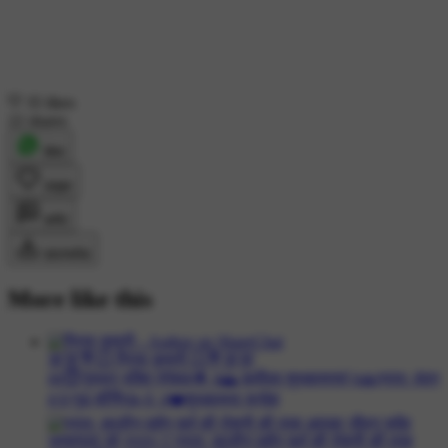
35 likes
22 shares
शेयर
लाइक
कमेंट
डाउनलोड
More like this
💯💯💐💥 प्रिया कुमारी 💥💐💯💯
##😇गुरुवार भक्ति स्पेशल🌟 #🌅 सूर्योदय शुभकामनाएं #🙏प्रातः वंदन
#🌞गुड मॉर्निंग☕🌞 #❤️शुभकामना सन्देश