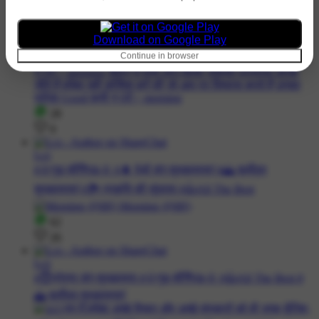
cutee Angela
#🌞गुड मॉर्निंग☕🌞 #🌅 सूर्योदय शुभकामनाएं #❤️शुभकामना सन्देश #
🙏प्रातः वंदन #💕 प्यार भरी शुभकामनाएं
Download on Google Play
Continue in browser
28
9
Lcs
#🌞गुड मॉर्निंग☕🌞 #🌲 पेड़ों संग शुभकामनाएं #🌅 सूर्योदय
शुभकामनाएं #🏞️ प्रकृति की सुंदरता #👍All The Best
62
26
Lcs
#😇प्रेरणा संग शुभकामना #🌞गुड मॉर्निंग☕🌞 #👍All The Best #
🌅 सूर्योदय शुभकामनाएं