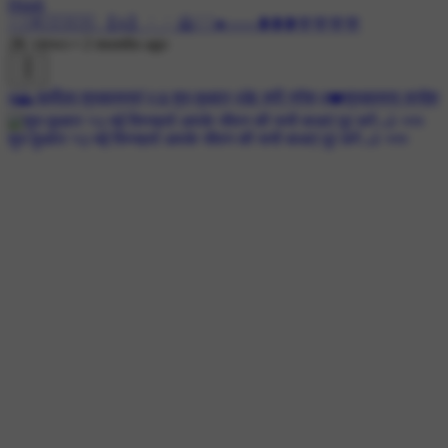
Hindi
┊┊🇲 🇮 🇸 🇸 【A】┊┊ 🙅 ┊┊●───❥❥❥🌹🌹🌹🌹
2K views
•
2 months ago
#🌅 सूर्योदय शुभकामनाएं
#🌷शुभ बुधवार
#🌺 श्री गणेश
#❤️शुभकामना सन्देश