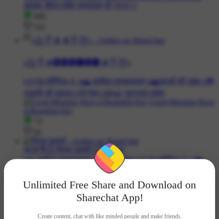
693
321
꧁༒♛🅜︎🅞︎🅗︎🅘︎🅝︎🅘︎ ♛༒꧂
#🌞गुड मॉर्निंग☕🌞 #🌅 सूर्योदय शुभकामनाएं #🌄पहाड़ों की सुबह #🏞️
प्रकृति की सुंदरता #💚नेचर लवर🌿 सुप्रभात संदेश
73
61
💯💯💐💥 प्रिया कुमारी 💥💐💯💯
#🌅 सूर्योदय शुभकामनाएं #🙏प्रातः वंदन #🌞गुड मॉर्निंग☕🌞 #❤️
शुभकामना सन्देश ##😇गुरुवार भक्ति स्पेशल🌟
Unlimited Free Share and Download on
1K
Sharechat App!
291
Create content, chat with like minded people and make friends.