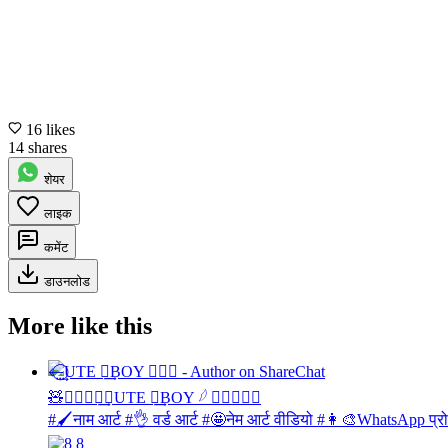
16 likes
14 shares
शेयर
लाइक
कमेंट
डाउनलोड
More like this
🧸⃪⃨⃜⃝͢🇨UTE ༎͢BOY 𓆪 ⃝⃪⃕🕊✪
#🖌नाम आर्ट #👌 वर्ड आर्ट #🤩नेम आर्ट वीडियो #👩‍🎨WhatsApp 