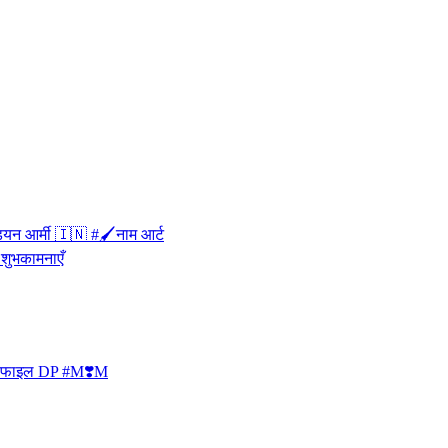
डियन आर्मी 🇮🇳 #🖌नाम आर्ट
प्रोफाइल DP #M❣️M