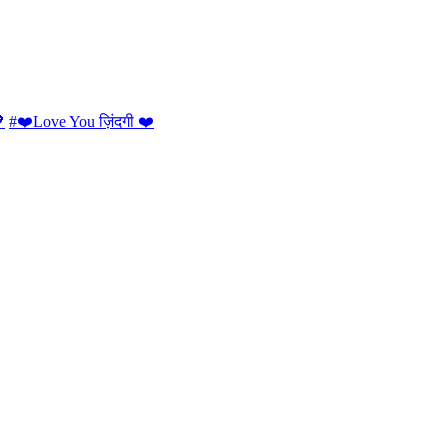

#❤️Love You ज़िंदगी ❤️