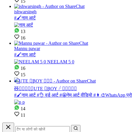
15
ishwarsingh
#🖌नाम आर्ट
13
16
Mannu pawar
#🖌नाम आर्ट
16
15
🧸⃪⃨⃜⃝͢🇨UTE ༎͢BOY 𓆪 ⃝⃪⃕🕊✪
#🖌नाम आर्ट #👌 वर्ड आर्ट #🤩नेम आर्ट वीडियो #👩‍🎨WhatsApp 
14
11