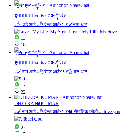
❣️̸⃝⃙⃨⃔🇸⃨คniyค⍣❥◉᭄͜͡⍣𝆺𝅥⸙
#👌 वर्ड आर्ट #👌बेस्ट आर्ट🎨 #🖌नाम आर्ट
13
18
❣️̸⃝⃙⃨⃔🇸⃨คniyค⍣❥◉᭄͜͡⍣𝆺𝅥⸙
#🖌नाम आर्ट #👌बेस्ट आर्ट🎨 #👌 वर्ड आर्ट
17
32
DHEERAJ❤️KUMAR
#🖌नाम आर्ट #👌बेस्ट आर्ट🎨 #❤️ रोमांटिक फोटो #i love you
22