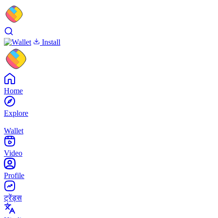
Install
Home
Explore
Wallet
Video
Profile
ट्रेंड्स