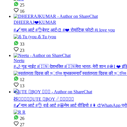
25
16
DHEERAJ❤️KUMAR
#🖌नाम आर्ट #👌बेस्ट आर्ट🎨 #❤️ रोमांटिक फोटो #i love you
33
23
Neetu
#🌙 गुड नाईट #🇮🇳 देशभक्ति #🇮🇳मेरा भारत, मेरी शान #🪖I ❤️️ इं
12
13
🧸⃪⃨⃜⃝͢🇨UTE ༎͢BOY 𓆪 ⃝⃪⃕🕊✪
#🖌नाम आर्ट #👌 वर्ड आर्ट #🤩नेम आर्ट वीडियो #👩‍🎨WhatsApp 
26
27