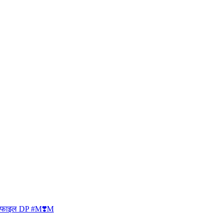
प्रोफाइल DP #M❣️M