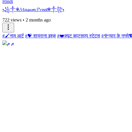
Hindi
꧁༒☬𝓜𝓪𝓼𝓾𝓶 𝓟𝓻𝓮𝓮𝓽☬༒꧂
722 views
•
2 months ago
#🖌नाम आर्ट
#💝 शायराना इश्क़
#❤️क्यूट व्हाट्सएप स्टेटस
#🌹प्यार के नगमे