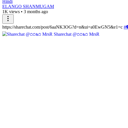
Hindi
ELANGO SHANMUGAM
1K views
•
3 months ago
https://sharechat.com/post/6aaNK3OG?d=n&ui=a0EwGN5&e1=c
#