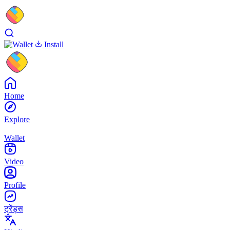
Install
Home
Explore
Wallet
Video
Profile
ट्रेंड्स