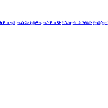
🐘🇪🇦தமிழக🪷வெற்றி🪷கழகம்🇪🇦🐘
#📺அரசியல் 360🔴
#தமிழ்நா