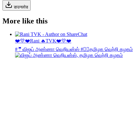
डाउनलोड
More like this
❤️💛❤️Rani 🔥TVK❤️💛❤️
#🤵விஜய் அண்ணா வெறியன்ஸ் #🙋‍♂️தமிழக வெற்றி கழகம்