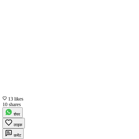
13 likes
10 shares
शेयर
लाइक
कमेंट