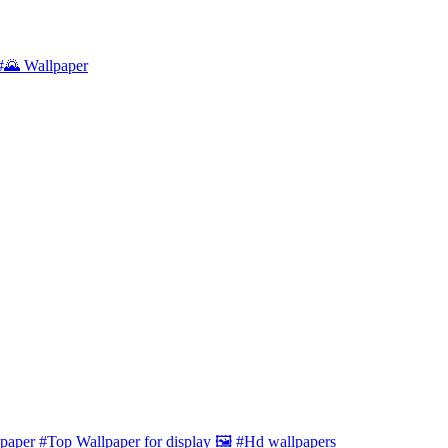
#🌄 Wallpaper
aper #Top Wallpaper for display 🖼️ #Hd wallpapers