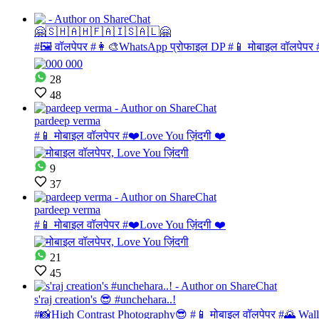
🤗🇸‌🇭‌🇦‌🇭‌🇫‌🇦‌🇮‌🇸‌🇦‌🇱‌🤗
#🖼 वॉलपेपर #👩‍🎨WhatsApp प्रोफाइल DP #📱 मोबाइल वॉलपेपर 
28
48
pardeep verma
#📱 मोबाइल वॉलपेपर #❤️Love You ज़िंदगी ❤️
9
37
pardeep verma
#📱 मोबाइल वॉलपेपर #❤️Love You ज़िंदगी ❤️
21
45
s'raj creation's 😎 #unchehara..!
#📸High Contrast Photography😎 #📱 मोबाइल वॉलपेपर #🌄 Wallp