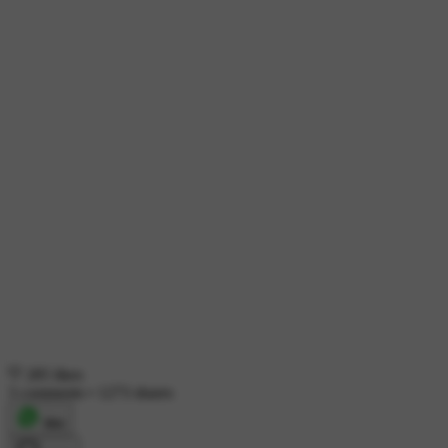
285 likes
3 comments
•
1273 shares
शेयर