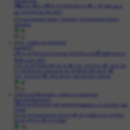
Nandita Das
#👣জয় মা লক্ষ্মী🌷 #💐শুভ বৃহস্পতিবার #জয় মা লক্ষ্মী ও শ্রী নারায়ণ 🙏🌷
🙏 #🌞সুপ্রভাত☀️ #শুভ কামনা
58
15
𝐋𝐨𝐯𝖊𝖑уll🤍
#💐শুভ বৃহস্পতিবার #🌞সুপ্রভাত☀️ #🙂ভক্তির সকাল😇 #🙌শুভকামনা #
💐💐শুভেচ্ছা স্টেটাস
40
31
Biswajit Bhowmick
#💐শুভ বৃহস্পতিবার #শুভ সকাল #শুভকামনা #🙏Have a Good Day #🙏
নমস্কার
741