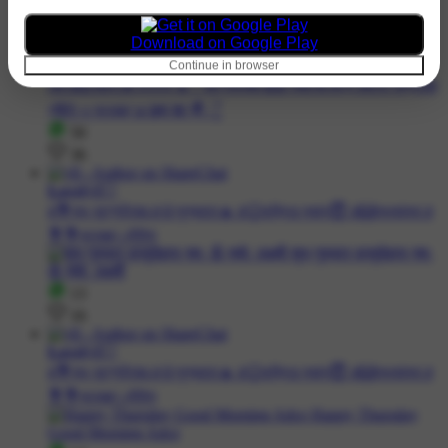
Download on Google Play
Continue in browser
50
36
𝐋𝐨𝐯𝖊𝖑уll🤍
#💐শুভ বৃহস্পতিবার #🌞সুপ্রভাত☀️ #🙂ভক্তির সকাল😇 #🙌শুভকামনা #
💐💐শুভেচ্ছা স্টেটাস
13
16
𝐋𝐨𝐯𝖊𝖑уll🤍
#💐শুভ বৃহস্পতিবার #🌞সুপ্রভাত☀️ #🙂ভক্তির সকাল😇 #🙌শুভকামনা #
💐💐শুভেচ্ছা স্টেটাস