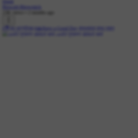
Hindi
Biswajit Bhowmick
23K views
•
2 months ago
#💐শুভ বৃহস্পতিবার
#🙏Have a Good Day
#শুভকামনা
#শুভ সকাল