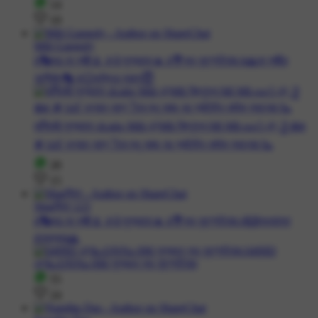
14
19
Mili Ganguly
#👣জয় মা লক্ষ্মী🌷 #🌞সুপ্রভাত☀️ #💐শুভ বৃহস্পতিবার #🙏মা লক্ষ্মীর
আশীর্বাদ👣 #🙂ভক্তির সকাল😇
28
15
Sharমিতা 123
#👣জয় মা লক্ষ্মী🌷 #🌞সুপ্রভাত☀️ #💐শুভ বৃহস্পতিবার #🙌শুভকামনা
#নমস্কার🙏
55
24