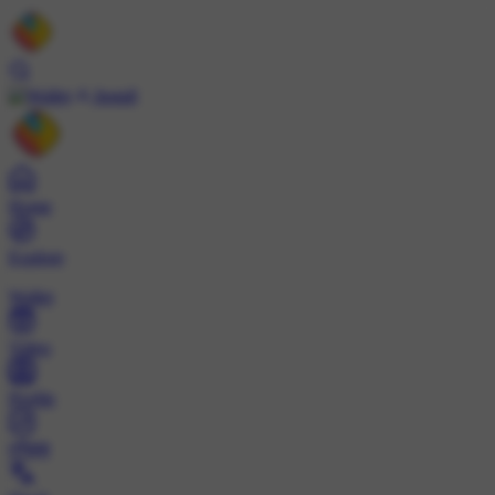
Install
Home
Explore
Wallet
Video
Profile
ट्रेंड्स