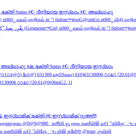
#🙏 ഭക്തി Status #☪️ ദീനിയായ ഇസ്ലാം #☪ അല്ലാഹു
#☪ അല്ലാഹു #🙏 ഭക്തി Status #☪️ ദീനിയായ ഇസ്ലാം
 #🕌 ഇസ്ലാമിക് ഭക്തി #☪️ഇസ്ലാമിക് ദുആ🤲