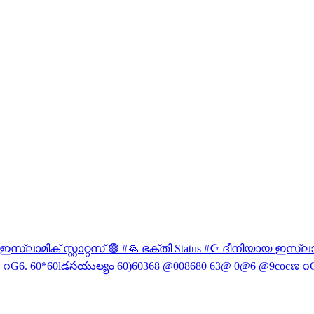
ഇസ്ലാമിക് സ്റ്റാറ്റസ് 🟢 #🙏 ഭക്തി Status #☪️ ദീനിയായ ഇസ്ല