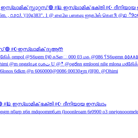
ാമിക് ദുആ🤲 #🕋 ഇസ്ലാമിക് സ്റ്റാറ്റസ് 🟢 #🕌 ഇസ്ലാമിക് ഭക്തി #☪️ ദീനി
്റസ് 🟢 #☪️ഇസ്ലാമിക് ദുആ🤲
് 🟢 #🕌 ഇസ്ലാമിക് ഭക്തി #☪️ ദീനിയായ ഇസ്ലാം