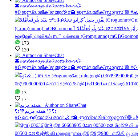
🕋𝓶𝓪𝓭𝓮𝓮𝓷𝓪𝔂𝓾𝓭𝓮 𝓴𝓸𝓸𝓽𝓽𝓾𝓴𝓪𝓻𝓲 💞
#☪️ഇസ്ലാമിക് ദുആ🤲 #🕋 ഇസ്ലാമിക് സ്റ്റാറ്റസ് 🟢 
173
139
🕋𝓶𝓪𝓭𝓮𝓮𝓷𝓪𝔂𝓾𝓭𝓮 𝓴𝓸𝓸𝓽𝓽𝓾𝓴𝓪𝓻𝓲 💞
#☪️ഇസ്ലാമിക് ദുആ🤲 #🕋 ഇസ്ലാമിക് സ്റ്റാറ്റസ് 🟢 
13
17
💞💚همنه مريم 🤍💞
#☪വെള്ളിയാഴ്ച രാവ് 🌙 #🕋 ഇസ്ലാമിക് സ്റ്റാറ്റസ് 