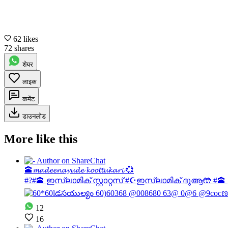
62 likes
72 shares
शेयर
लाइक
कमेंट
डाउनलोड
More like this
🕋𝓶𝓪𝓭𝓮𝓮𝓷𝓪𝔂𝓾𝓭𝓮 𝓴𝓸𝓸𝓽𝓽𝓾𝓴𝓪𝓻𝓲 💞
#?#🕋 ഇസ്ലാമിക് സ്റ്റാറ്റസ് #☪️ഇസ്ലാമിക് ദുആ🤲 #🕋 
12
16