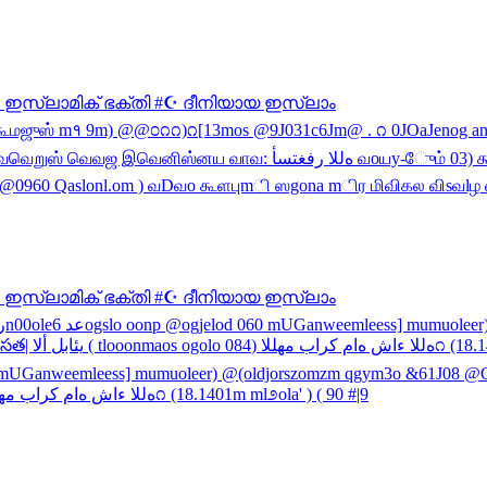
#🕌 ഇസ്ലാമിക് ഭക്തി #☪️ ദീനിയായ ഇസ്ലാം
#🕌 ഇസ്ലാമിക് ഭക്തി #☪️ ദീനിയായ ഇസ്ലാം