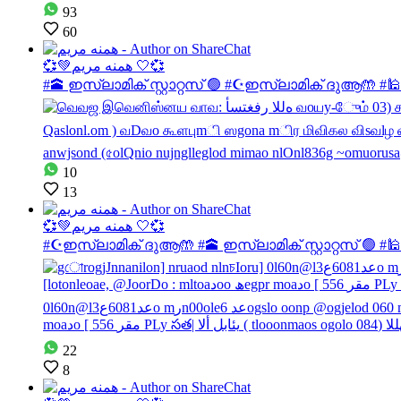
93
60
💞💚همنه مريم 🤍💞
#🕋 ഇസ്ലാമിക് സ്റ്റാറ്റസ് 🟢 #☪️ഇസ്ലാമിക് ദുആ🤲 
10
13
💞💚همنه مريم 🤍💞
#☪️ഇസ്ലാമിക് ദുആ🤲 #🕋 ഇസ്ലാമിക് സ്റ്റാറ്റസ് 🟢 
22
8