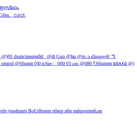
യായ ഇസ്ലാം