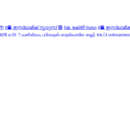
🤲
#🕋 ഇസ്ലാമിക് സ്റ്റാറ്റസ് 🟢
#🙏 ഭക്തി Status
#🕋 ഇസ്ലാമിക് സ