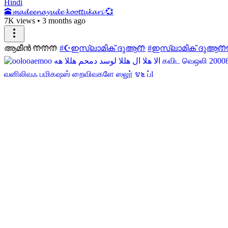
Hindi
🕋𝓶𝓪𝓭𝓮𝓮𝓷𝓪𝔂𝓾𝓭𝓮 𝓴𝓸𝓸𝓽𝓽𝓾𝓴𝓪𝓻𝓲 💞
7K views
•
3 months ago
ആമീൻ 🤲🤲🤲
#☪️ഇസ്ലാമിക് ദുആ🤲
#ഇസ്ലാമിക് ദുആ🤲