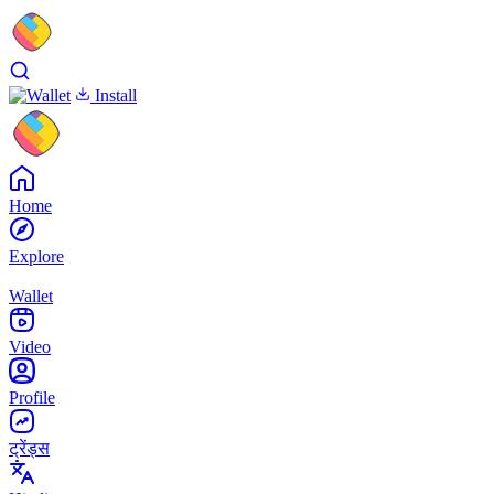
Install
Home
Explore
Wallet
Video
Profile
ट्रेंड्स