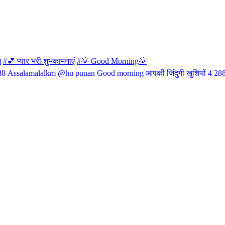
म
#💕 प्यार भरी शुभकामनाएं
#🌞 Good Morning🌞