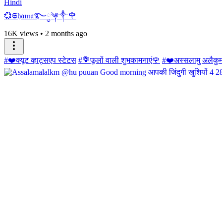
Hindi
💞𝕾𝔥𝔞𝔪𝔞࿐༵༆༒🌹
16K views
•
2 months ago
#❤️क्यूट व्हाट्सएप स्टेटस
#💐फूलों वाली शुभकामनाएं🌹
#❤️अस्सलामु अलैकु