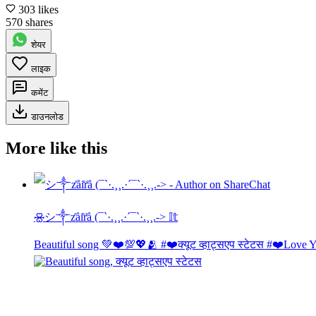
303 likes
570 shares
शेयर
लाइक
कमेंट
डाउनलोड
More like this
🝮︎︎︎︎︎︎︎シ︎༒︎z̊åi̊r̊å (¯`·.¸¸.·´¯`·.¸¸.-> 𝕀𝕥
Beautiful song 💚❤️💯💖🫂 #❤️क्यूट व्हाट्सएप स्टेटस #❤️Love Y