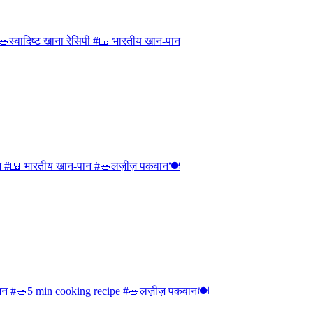
स्वादिष्ट खाना रेसिपी #🍱 भारतीय खान-पान
टेशन #🍱 भारतीय खान-पान #🥗लज़ीज़ पकवान🍽
 भोजन #🥗5 min cooking recipe #🥗लज़ीज़ पकवान🍽