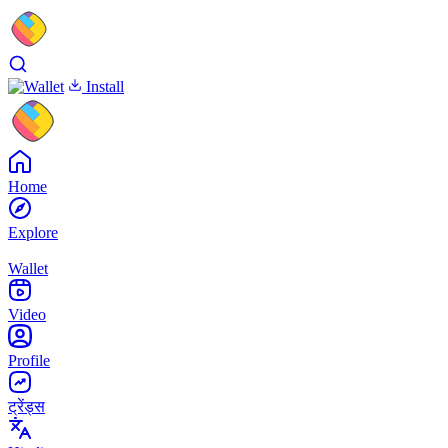
Install
Home
Explore
Wallet
Video
Profile
ट्रेंड्स