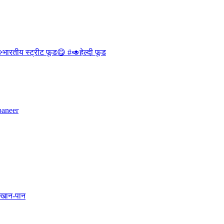
भारतीय स्ट्रीट फूड😋 #🥑हेल्दी फूड
paneer
 खान-पान