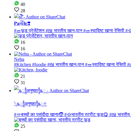
40
28
𝐏𝐚ɴ፝֟͝𝐜͢𝐡ɩ̊❣️
#🥗फूड प्रेजेंटेशन #🍱 भारतीय खान-पान #🥗स्वादिष्ट खाना रेसिपी #
16
16
Nehu
#Kitchen #foodie #🍱 भारतीय खान-पान #🥗स्वादिष्ट खाना रेसिपी #
21
31
𓆩ꭘ꯭༎ࠫअनुष्का༎ࠫꭘ꯭𖡼
#🥙बच्चों का पसंदीदा खाना🧒 #🥘भारतीय स्ट्रीट फूड😋 #🍱 भारतीय
25