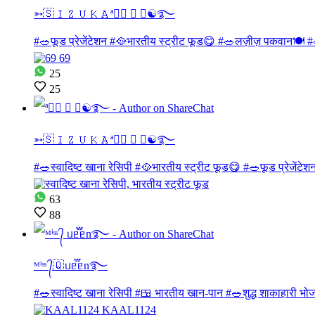
➳🇸𝙸𝚉𝚄𝙺𝙰ª≛⃝ ⃟ ⃟☯࿐
#🥗फूड प्रेजेंटेशन #🥘भारतीय स्ट्रीट फूड😋 #🥗लज़ीज़ पकवान🍽 #
25
25
➳🇸𝙸𝚉𝚄𝙺𝙰ª≛⃝ ⃟ ⃟☯࿐
#🥗स्वादिष्ट खाना रेसिपी #🥘भारतीय स्ट्रीट फूड😋 #🥗फूड प्रेजें
63
88
ᴹⁱˢˢ ᭄🇶 ᥙᥱ֟፝ᥱn࿐
#🥗स्वादिष्ट खाना रेसिपी #🍱 भारतीय खान-पान #🥗शुद्ध शाकाहारी