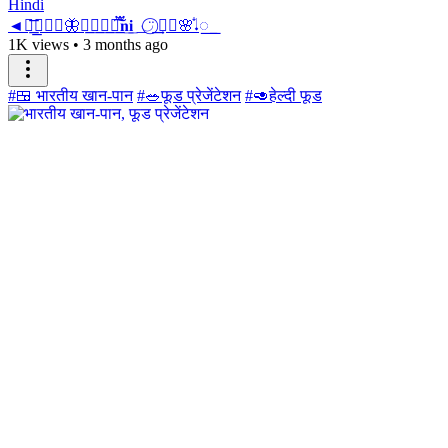
Hindi
◄⏤͟͟͞🫧⃝⃪🦋꯭͟𝐀͟𝐯͟𝐚֟֯፝͟͠𝐧͟𝐢͟ ͟ ◡̈⃝ ا۬͢🌸᪳𝆺꯭𝅥
1K views
•
3 months ago
#🍱 भारतीय खान-पान
#🥗फूड प्रेजेंटेशन
#🥑हेल्दी फूड