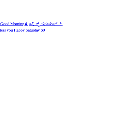
Good Morning🍵
#💪 ಜೈ ಹನುಮಾನ್ 🚩