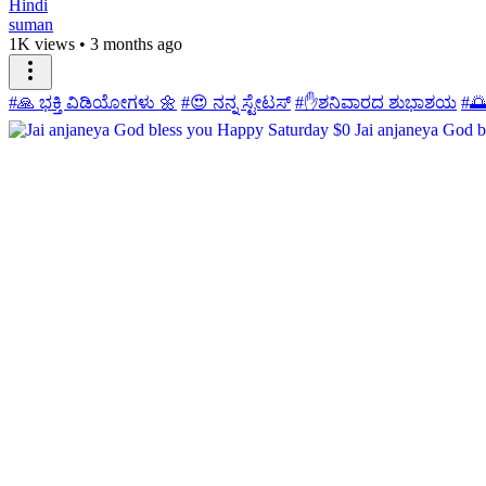
Hindi
suman
1K views
•
3 months ago
#🙏 ಭಕ್ತಿ ವಿಡಿಯೋಗಳು 🌼
#😍 ನನ್ನ ಸ್ಟೇಟಸ್
#✋ಶನಿವಾರದ ಶುಭಾಶಯ
#