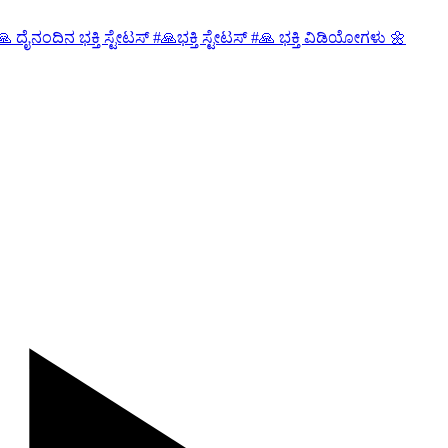
 ದೈನಂದಿನ ಭಕ್ತಿ ಸ್ಟೇಟಸ್ #🙏ಭಕ್ತಿ ಸ್ಟೇಟಸ್ #🙏 ಭಕ್ತಿ ವಿಡಿಯೋಗಳು 🌼