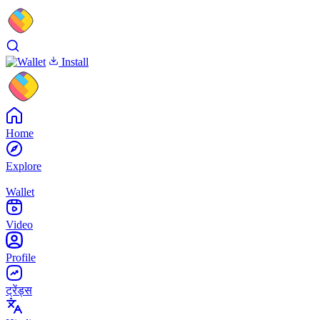
Install
Home
Explore
Wallet
Video
Profile
ट्रेंड्स