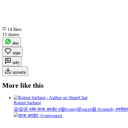
14 likes
15 shares
शेयर
लाइक
कमेंट
डाउनलोड
More like this
Rajput Sarfaraj
😜😝🤣 #🆕 ताजा अपडेट #😄ꜰᴜɴɴy🤣ᴊᴏᴋᴇꜱ😄 #comedy #मजेदार