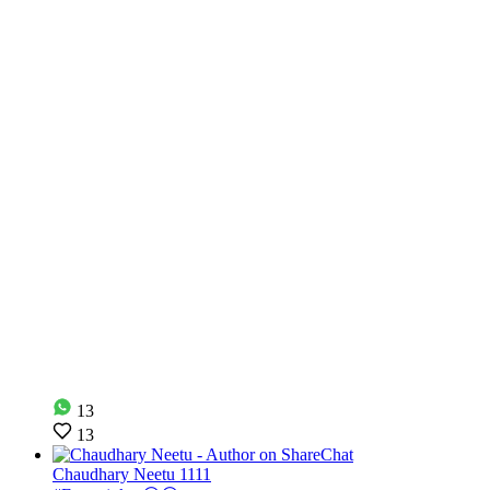
13
13
Chaudhary Neetu 1111