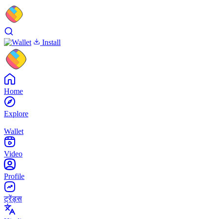
Install
Home
Explore
Wallet
Video
Profile
ट्रेंड्स