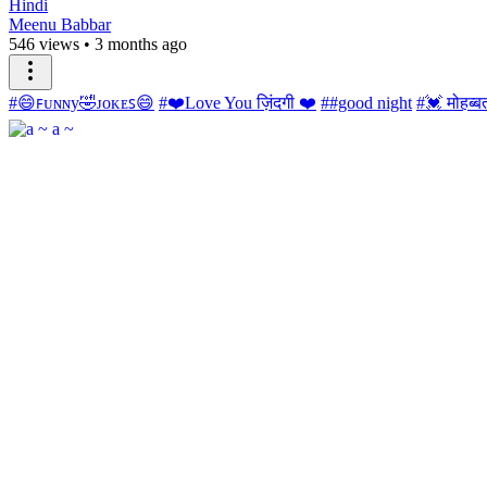
Hindi
Meenu Babbar
546 views
•
3 months ago
#😄ꜰᴜɴɴy🤣ᴊᴏᴋᴇꜱ😄
#❤️Love You ज़िंदगी ❤️
##good night
#💓 मोहब्ब