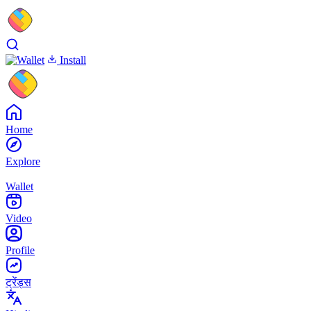
Install
Home
Explore
Wallet
Video
Profile
ट्रेंड्स