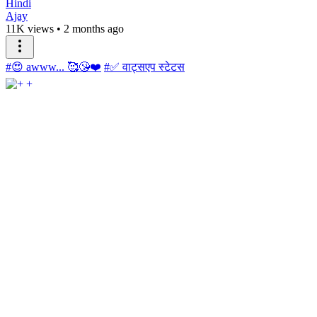
Hindi
Ajay
11K views
•
2 months ago
#😍 awww... 🥰😘❤️
#✅ वाट्सएप स्टेटस