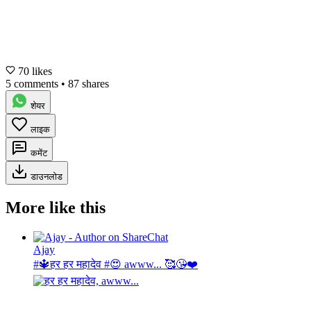
70 likes
5 comments
•
87 shares
शेयर
लाइक
कमेंट
डाउनलोड
More like this
Ajay
#🔱हर हर महादेव #😍 awww... 🥰😘❤️