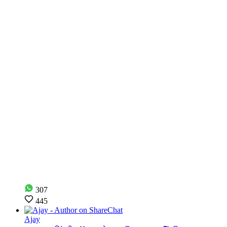
307
445
Ajay