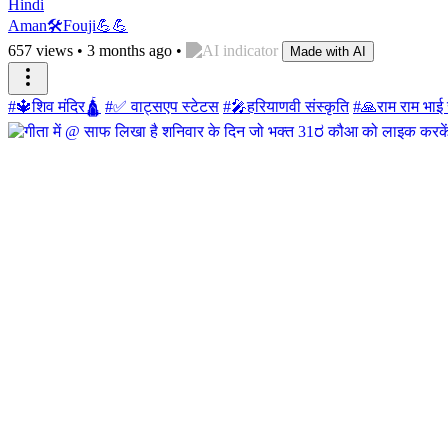
Hindi
Aman🛠️Fouji💪💪
657 views
•
3 months ago
•
Made with AI
#🔱शिव मंदिर🛕
#✅ वाट्सएप स्टेटस
#🎤हरियाणवी संस्कृति
#🙏राम राम भाई स