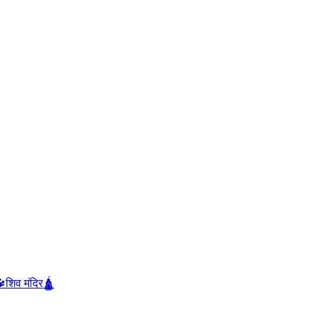
🔱शिव मंदिर🛕