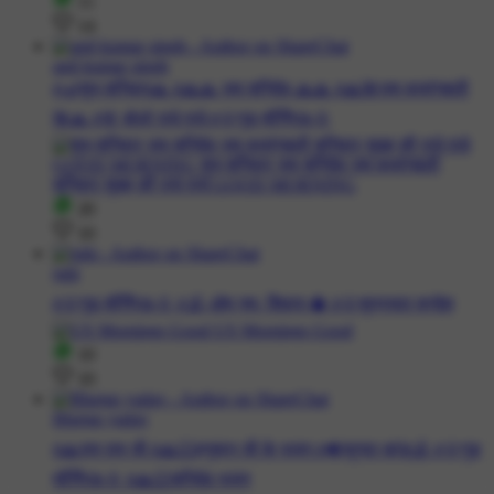
11
14
anil kumar singh
#🪔शुभ शनिवार🙏 #🙏🙏 जय शनिदेव 🙏🙏 #🙏🌺जय बजरंगबली
🌺🙏 #🌸 बोलो राधे राधे #🌞गुड मॉर्निंग☕🌞
20
10
juhi
#🌞गुड मॉर्निंग☕🌞 #🕉 ओम नमः शिवाय 🔱 #🌞सुप्रभात सन्देश
10
10
Bhajan yadav
#🙏राम राम जी #🙏🏻हनुमान जी के भजन #🔊सुन्दर कांड🕉️ #🌞गुड
मॉर्निंग☕🌞 #🙏🏻शनिदेव भजन