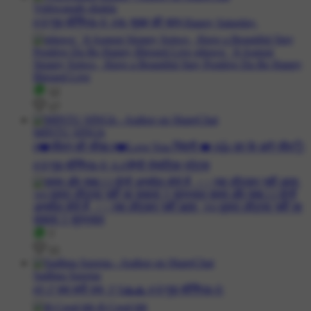
Vishwanath shukla
#🌞गुड मॉर्निंग☕🌞 #☕ सुबह की चाय,Happy Saturday.
12
17
MINTU SINGh
#❤️जीवन की सीख #❤️Love You ज़िंदगी ❤️ #👍 डर के आगे जीत👌
#🌞गुड मॉर्निंग☕🌞 #🎶हैप्पी रोमांटिक स्टेटस
7
11
Sadhna Saxena
#‼️🚩जय श्री राम 🚩‼️🙏🙏 #🌞गुड मॉर्निंग☕🌞