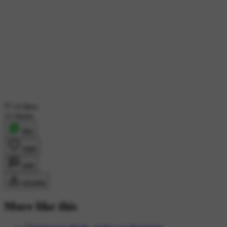
14 likes
13 shares
शेयर
लाइक
कमेंट
डाउनलोड
More like this