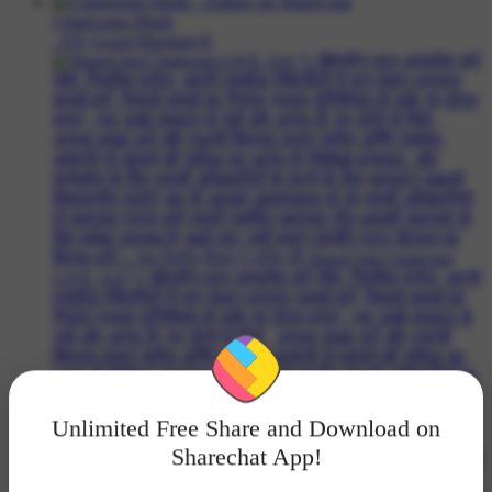
Chatrooms Hindi
. #🌞 Good Morning🌞
Unlimited Free Share and Download on
Sharechat App!