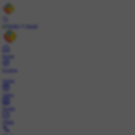
Install
Home
Explore
Wallet
Video
Profile
ट्रेंड्स