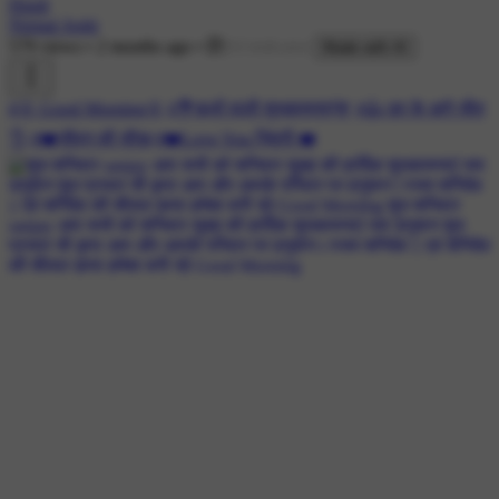
Hindi
Nirmal Joshi
579 views
•
2 months ago
•
Made with AI
#🌞 Good Morning🌞
#💐फूलों वाली शुभकामनाएं🌹
#👍 डर के आगे जीत
👌
#❤️जीवन की सीख
#❤️Love You ज़िंदगी ❤️