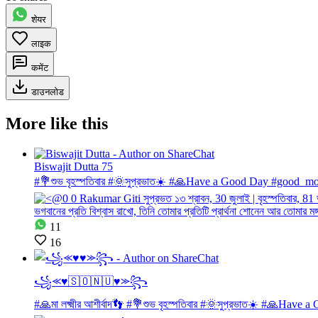
शेयर
लाइक
कमेंट
डाउनलोड
More like this
Biswajit Dutta 75
#💐শুভ বৃহস্পতিবার #🌞সুপ্রভাত☀️ #🙏Have a Good Day #good_m
11
16
꧁⪻♥🇸‌🇴‌🇳‌🇺‌♥⪼꧂
#🙏মা লক্ষ্মীর আশীর্বাদ👣 #💐শুভ বৃহস্পতিবার #🌞সুপ্রভাত☀️ #🙏Have a