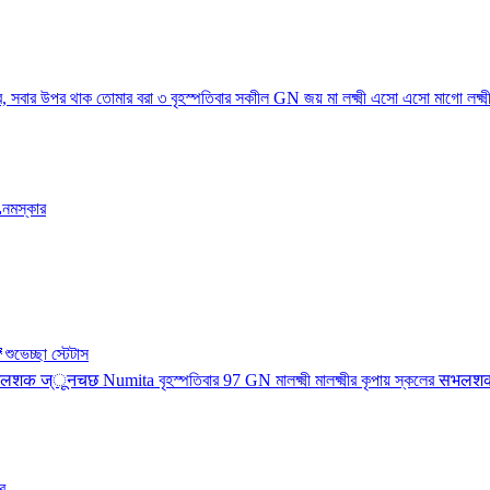
নমস্কার
ুভেচ্ছা স্টেটাস
র