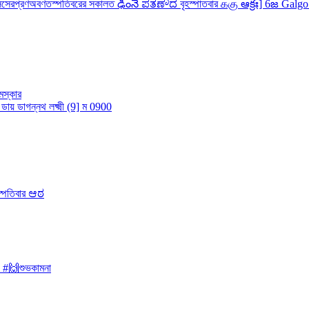
স্কার
️ #🙌শুভকামনা