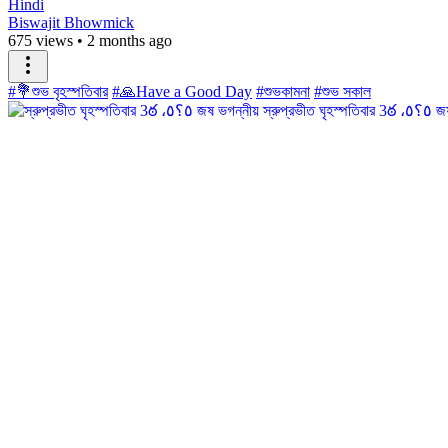
Hindi
Biswajit Bhowmick
675 views
•
2 months ago
#💐শুভ বৃহস্পতিবার
#🙏Have a Good Day
#শুভকামনা
#শুভ সকাল