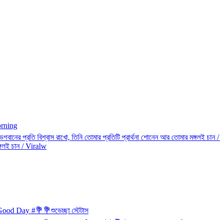
orning
 Good Day #💐💐শুভেচ্ছা স্টেটাস