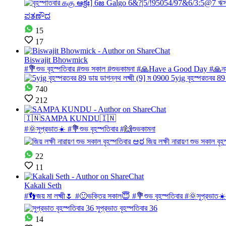
15
17
Biswajit Bhowmick
#💐শুভ বৃহস্পতিবার #শুভ সকাল #শুভকামনা #🙏Have a Good Day #🙏নম
740
212
🇮🇳SAMPA KUNDU🇮🇳
#🌞সুপ্রভাত☀️ #💐শুভ বৃহস্পতিবার #🙌শুভকামনা
22
11
Kakali Seth
#👣জয় মা লক্ষ্মী🌷 #🙂ভক্তির সকাল😇 #💐শুভ বৃহস্পতিবার #🌞সুপ্রভাত☀
14